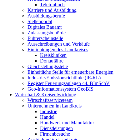
Telefonbuch
Karriere und Ausbildung
Ausbildungsberufe
Stellenportal
Digitales Bauamt
Zulassungsbehörde
Führerscheinstelle
Ausschreibungen und Verkäufe
Einrichtungen des Landkreises
Kreiskliniken
Donaufähre
Gleichstellungsstelle
Einheitliche Stelle für erneuerbare Energien
Industrie-Emissionsrichtlinie (IE-RL)
Register Feuerungsanlagen 44. BImSchV
Geo-Informationssystem GeoBIS
Wirtschaft & Kreisentwicklung
Wirtschaftsserviceteam
Unternehmen im Landkreis
Industrie
Handel
Handwerk und Manufaktur
Dienstleistungen
Firmenbesuche
Ausbildung im Landkreis