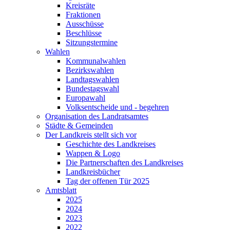
Kreisräte
Fraktionen
Ausschüsse
Beschlüsse
Sitzungstermine
Wahlen
Kommunalwahlen
Bezirkswahlen
Landtagswahlen
Bundestagswahl
Europawahl
Volksentscheide und - begehren
Organisation des Landratsamtes
Städte & Gemeinden
Der Landkreis stellt sich vor
Geschichte des Landkreises
Wappen & Logo
Die Partnerschaften des Landkreises
Landkreisbücher
Tag der offenen Tür 2025
Amtsblatt
2025
2024
2023
2022