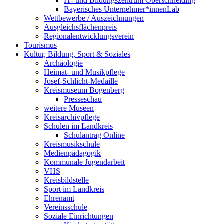
IT- und Bildungszentrum Oberschneiding
Bayerisches Unternehmer*innenLab
Wettbewerbe / Auszeichnungen
Ausgleichsflächenpreis
Regionalentwicklungsverein
Tourismus
Kultur, Bildung, Sport & Soziales
Archäologie
Heimat- und Musikpflege
Josef-Schlicht-Medaille
Kreismuseum Bogenberg
Presseschau
weitere Museen
Kreisarchivpflege
Schulen im Landkreis
Schulantrag Online
Kreismusikschule
Medienpädagogik
Kommunale Jugendarbeit
VHS
Kreisbildstelle
Sport im Landkreis
Ehrenamt
Vereinsschule
Soziale Einrichtungen