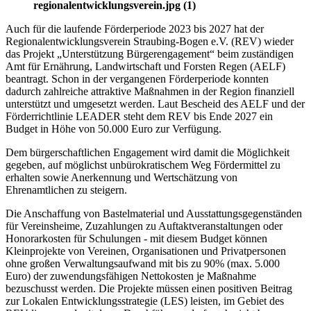
regionalentwicklungsverein.jpg (1)
Auch für die laufende Förderperiode 2023 bis 2027 hat der
Regionalentwicklungsverein Straubing-Bogen e.V. (REV) wieder
das Projekt „Unterstützung Bürgerengagement“ beim zuständigen
Amt für Ernährung, Landwirtschaft und Forsten Regen (AELF)
beantragt. Schon in der vergangenen Förderperiode konnten
dadurch zahlreiche attraktive Maßnahmen in der Region finanziell
unterstützt und umgesetzt werden. Laut Bescheid des AELF und der
Förderrichtlinie LEADER steht dem REV bis Ende 2027 ein
Budget in Höhe von 50.000 Euro zur Verfügung.
Dem bürgerschaftlichen Engagement wird damit die Möglichkeit
gegeben, auf möglichst unbürokratischem Weg Fördermittel zu
erhalten sowie Anerkennung und Wertschätzung von
Ehrenamtlichen zu steigern.
Die Anschaffung von Bastelmaterial und Ausstattungsgegenständen
für Vereinsheime, Zuzahlungen zu Auftaktveranstaltungen oder
Honorarkosten für Schulungen - mit diesem Budget können
Kleinprojekte von Vereinen, Organisationen und Privatpersonen
ohne großen Verwaltungsaufwand mit bis zu 90% (max. 5.000
Euro) der zuwendungsfähigen Nettokosten je Maßnahme
bezuschusst werden. Die Projekte müssen einen positiven Beitrag
zur Lokalen Entwicklungsstrategie (LES) leisten, im Gebiet des