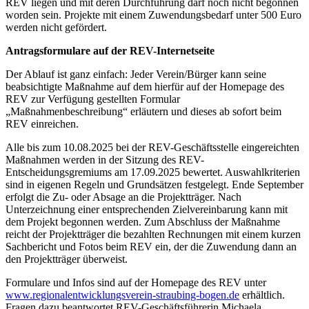
REV liegen und mit deren Durchführung darf noch nicht begonnen
worden sein. Projekte mit einem Zuwendungsbedarf unter 500 Euro
werden nicht gefördert.
Antragsformulare auf der REV-Internetseite
Der Ablauf ist ganz einfach: Jeder Verein/Bürger kann seine
beabsichtigte Maßnahme auf dem hierfür auf der Homepage des
REV zur Verfügung gestellten Formular
„Maßnahmenbeschreibung“ erläutern und dieses ab sofort beim
REV einreichen.
Alle bis zum 10.08.2025 bei der REV-Geschäftsstelle eingereichten
Maßnahmen werden in der Sitzung des REV-
Entscheidungsgremiums am 17.09.2025 bewertet. Auswahlkriterien
sind in eigenen Regeln und Grundsätzen festgelegt. Ende September
erfolgt die Zu- oder Absage an die Projektträger. Nach
Unterzeichnung einer entsprechenden Zielvereinbarung kann mit
dem Projekt begonnen werden. Zum Abschluss der Maßnahme
reicht der Projektträger die bezahlten Rechnungen mit einem kurzen
Sachbericht und Fotos beim REV ein, der die Zuwendung dann an
den Projektträger überweist.
Formulare und Infos sind auf der Homepage des REV unter
www.regionalentwicklungsverein-straubing-bogen.de
erhältlich.
Fragen dazu beantwortet REV-Geschäftsführerin Michaela