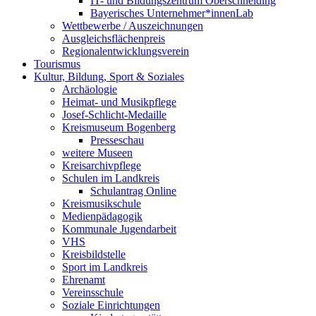
IT- und Bildungszentrum Oberschneiding
Bayerisches Unternehmer*innenLab
Wettbewerbe / Auszeichnungen
Ausgleichsflächenpreis
Regionalentwicklungsverein
Tourismus
Kultur, Bildung, Sport & Soziales
Archäologie
Heimat- und Musikpflege
Josef-Schlicht-Medaille
Kreismuseum Bogenberg
Presseschau
weitere Museen
Kreisarchivpflege
Schulen im Landkreis
Schulantrag Online
Kreismusikschule
Medienpädagogik
Kommunale Jugendarbeit
VHS
Kreisbildstelle
Sport im Landkreis
Ehrenamt
Vereinsschule
Soziale Einrichtungen