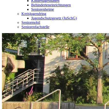
Kindertagesstätten
Behinderteneinrichtungen
Seniorenheime
Kreisjugendring
Jugendschutzgesetz (JuSchG)
Seniormobil
Seniorenfachstelle