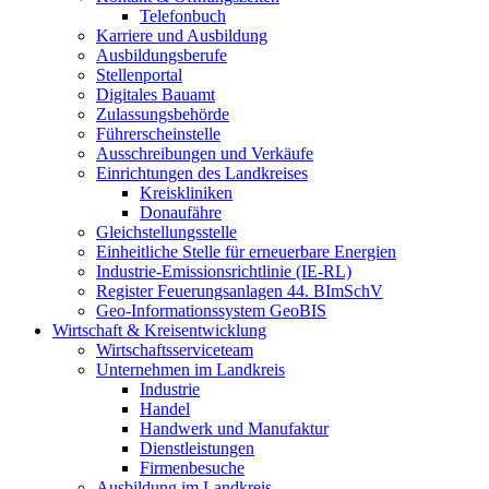
Telefonbuch
Karriere und Ausbildung
Ausbildungsberufe
Stellenportal
Digitales Bauamt
Zulassungsbehörde
Führerscheinstelle
Ausschreibungen und Verkäufe
Einrichtungen des Landkreises
Kreiskliniken
Donaufähre
Gleichstellungsstelle
Einheitliche Stelle für erneuerbare Energien
Industrie-Emissionsrichtlinie (IE-RL)
Register Feuerungsanlagen 44. BImSchV
Geo-Informationssystem GeoBIS
Wirtschaft & Kreisentwicklung
Wirtschaftsserviceteam
Unternehmen im Landkreis
Industrie
Handel
Handwerk und Manufaktur
Dienstleistungen
Firmenbesuche
Ausbildung im Landkreis