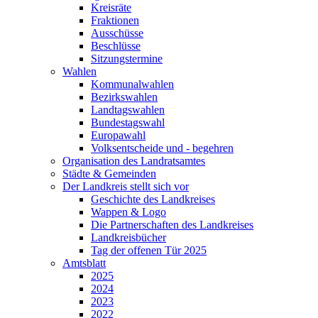
Kreisräte
Fraktionen
Ausschüsse
Beschlüsse
Sitzungstermine
Wahlen
Kommunalwahlen
Bezirkswahlen
Landtagswahlen
Bundestagswahl
Europawahl
Volksentscheide und - begehren
Organisation des Landratsamtes
Städte & Gemeinden
Der Landkreis stellt sich vor
Geschichte des Landkreises
Wappen & Logo
Die Partnerschaften des Landkreises
Landkreisbücher
Tag der offenen Tür 2025
Amtsblatt
2025
2024
2023
2022