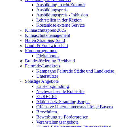
Ausbildung macht Zukunft
Ausbildungspreis
Ausbildungspreis - Inklusion
Lehrstellen in der Region
Kostenlose externe Service
Klimaschutzpreis 2025
Klimaschutzmanagement
Hafen Straubing-Sand
Land- & Forstwirtschaft
Förderprogramme
Digitalbonus
Bundesförderung Breitband
Fairtrade-Landkreis
Kampagne Fairtrade Städte und Landkreise
Unterstützer
Sonstige Angebote
Existenzgründung
Nachwachsende Rohstoffe
EUREGIO
Aktionsnetz Straubing-Bogen
Offensive Unternehmensnachfolge Bayern
Broschüren
Bewerbung zu Förderpreisen
Veranstaltungsangebote