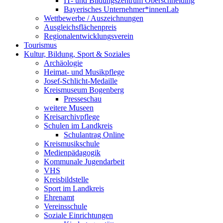
IT- und Bildungszentrum Oberschneiding
Bayerisches Unternehmer*innenLab
Wettbewerbe / Auszeichnungen
Ausgleichsflächenpreis
Regionalentwicklungsverein
Tourismus
Kultur, Bildung, Sport & Soziales
Archäologie
Heimat- und Musikpflege
Josef-Schlicht-Medaille
Kreismuseum Bogenberg
Presseschau
weitere Museen
Kreisarchivpflege
Schulen im Landkreis
Schulantrag Online
Kreismusikschule
Medienpädagogik
Kommunale Jugendarbeit
VHS
Kreisbildstelle
Sport im Landkreis
Ehrenamt
Vereinsschule
Soziale Einrichtungen