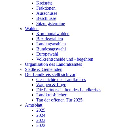
Kreisräte
Fraktionen
Ausschüsse
Beschlüsse
Sitzungstermine
Wahlen
Kommunalwahlen
Bezirkswahlen
Landtagswahlen
Bundestagswahl
Europawahl
Volksentscheide und - begehren
Organisation des Landratsamtes
Städte & Gemeinden
Der Landkreis stellt sich vor
Geschichte des Landkreises
Wappen & Logo
Die Partnerschaften des Landkreises
Landkreisbücher
Tag der offenen Tür 2025
Amtsblatt
2025
2024
2023
2022