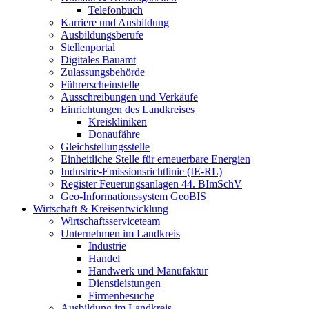
Telefonbuch
Karriere und Ausbildung
Ausbildungsberufe
Stellenportal
Digitales Bauamt
Zulassungsbehörde
Führerscheinstelle
Ausschreibungen und Verkäufe
Einrichtungen des Landkreises
Kreiskliniken
Donaufähre
Gleichstellungsstelle
Einheitliche Stelle für erneuerbare Energien
Industrie-Emissionsrichtlinie (IE-RL)
Register Feuerungsanlagen 44. BImSchV
Geo-Informationssystem GeoBIS
Wirtschaft & Kreisentwicklung
Wirtschaftsserviceteam
Unternehmen im Landkreis
Industrie
Handel
Handwerk und Manufaktur
Dienstleistungen
Firmenbesuche
Ausbildung im Landkreis