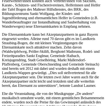
Feuerwehrler/innen konnten auch Vertreter/innen von Skiclubs,
Karate-, Schützen- und Fischereivereinen, Helferinnen und Helfer
der Tafel Bogen des Malteser Hilfsdienstes, des BRK, des
Bildungszentrums Sankt Wolfgang, der Kinder- und
Jugendförderung und ehrenamtlichen Helfer in Gemeinden (z.B.
Wanderbeauftragter zur Instandhaltung und Sauberhaltung von
Wanderwegen) neue Ehrenamtskarten in Empfang nehmen.
Die Ehrenamtskarte kann bei Akzeptanzpartnern in ganz Bayern
eingesetzt werden. Alleine rund 70 davon gibt es im Landkreis
Straubing-Bogen, die mit kleinen Vergünstigungen die
Ehrenamtskarte noch attraktiver machen. Zehn davon
(Waldwipfelweg, Pröller-Skilift, Berghotel Maibrunn, Rodel- und
Freizeitparadies Sankt Englmar, Gemeinde Haibach,
Kreisjugendring, Stadt Geiselhöring, Markt Mallersdorf-
Pfaffenberg, Gemeinde Oberschneiding und Gemeinde Steinach)
sind bereits seit 2012 mit dabei und wurden deshalb mit einem
Landkreis-Wappen gewürdigt. „Dies soll stellvertretend für alle
Akzeptanzpartner sein. Die letzten zwei Jahre waren auch für die
Akzeptanzpartner nicht leicht und trotzdem sind alle weiterhin
bereit, das Ehrenamt zu unterstützen“, betonte Landrat Laumer.
Ehe die Veranstaltung, die von der Musikgruppe „De andern“
musikalisch umrahmt wurde, mit einem gemütlichen Beisammensein
endete, wurden noch die Preise für das Gewinnspiel anlässlich des