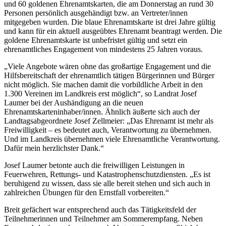
und 60 goldenen Ehrenamtskarten, die am Donnerstag an rund 30
Personen persönlich ausgehändigt bzw. an Vertreter/innen
mitgegeben wurden. Die blaue Ehrenamtskarte ist drei Jahre gültig
und kann für ein aktuell ausgeübtes Ehrenamt beantragt werden. Die
goldene Ehrenamtskarte ist unbefristet gültig und setzt ein
ehrenamtliches Engagement von mindestens 25 Jahren voraus.
„Viele Angebote wären ohne das großartige Engagement und die
Hilfsbereitschaft der ehrenamtlich tätigen Bürgerinnen und Bürger
nicht möglich. Sie machen damit die vorbildliche Arbeit in den
1.300 Vereinen im Landkreis erst möglich“, so Landrat Josef
Laumer bei der Aushändigung an die neuen
Ehrenamtskarteninhaber/innen. Ähnlich äußerte sich auch der
Landtagsabgeordnete Josef Zellmeier: „Das Ehrenamt ist mehr als
Freiwilligkeit – es bedeutet auch, Verantwortung zu übernehmen.
Und im Landkreis übernehmen viele Ehrenamtliche Verantwortung.
Dafür mein herzlichster Dank.“
Josef Laumer betonte auch die freiwilligen Leistungen in
Feuerwehren, Rettungs- und Katastrophenschutzdiensten. „Es ist
beruhigend zu wissen, dass sie alle bereit stehen und sich auch in
zahlreichen Übungen für den Ernstfall vorbereiten.“
Breit gefächert war entsprechend auch das Tätigkeitsfeld der
Teilnehmerinnen und Teilnehmer am Sommerempfang. Neben