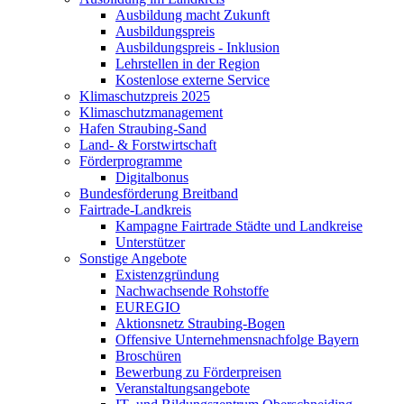
Ausbildung macht Zukunft
Ausbildungspreis
Ausbildungspreis - Inklusion
Lehrstellen in der Region
Kostenlose externe Service
Klimaschutzpreis 2025
Klimaschutzmanagement
Hafen Straubing-Sand
Land- & Forstwirtschaft
Förderprogramme
Digitalbonus
Bundesförderung Breitband
Fairtrade-Landkreis
Kampagne Fairtrade Städte und Landkreise
Unterstützer
Sonstige Angebote
Existenzgründung
Nachwachsende Rohstoffe
EUREGIO
Aktionsnetz Straubing-Bogen
Offensive Unternehmensnachfolge Bayern
Broschüren
Bewerbung zu Förderpreisen
Veranstaltungsangebote