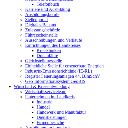
Telefonbuch
Karriere und Ausbildung
Ausbildungsberufe
Stellenportal
Digitales Bauamt
Zulassungsbehörde
Führerscheinstelle
Ausschreibungen und Verkäufe
Einrichtungen des Landkreises
Kreiskliniken
Donaufähre
Gleichstellungsstelle
Einheitliche Stelle für erneuerbare Energien
Industrie-Emissionsrichtlinie (IE-RL)
Register Feuerungsanlagen 44. BImSchV
Geo-Informationssystem GeoBIS
Wirtschaft & Kreisentwicklung
Wirtschaftsserviceteam
Unternehmen im Landkreis
Industrie
Handel
Handwerk und Manufaktur
Dienstleistungen
Firmenbesuche
Ausbildung im Landkreis