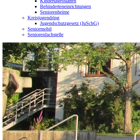
Kindertagesstätten
Behinderteneinrichtungen
Seniorenheime
Kreisjugendring
Jugendschutzgesetz (JuSchG)
Seniormobil
Seniorenfachstelle