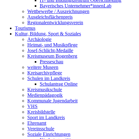
IT- und Bildungszentrum Oberschneiding
Bayerisches Unternehmer*innenLab
Wettbewerbe / Auszeichnungen
Ausgleichsflächenpreis
Regionalentwicklungsverein
Tourismus
Kultur, Bildung, Sport & Soziales
Archäologie
Heimat- und Musikpflege
Josef-Schlicht-Medaille
Kreismuseum Bogenberg
Presseschau
weitere Museen
Kreisarchivpflege
Schulen im Landkreis
Schulantrag Online
Kreismusikschule
Medienpädagogik
Kommunale Jugendarbeit
VHS
Kreisbildstelle
Sport im Landkreis
Ehrenamt
Vereinsschule
Soziale Einrichtungen