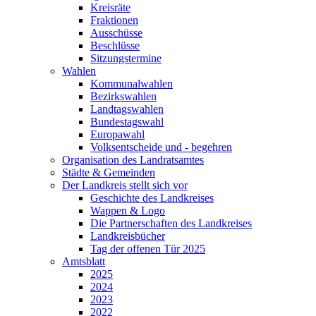
Kreisräte
Fraktionen
Ausschüsse
Beschlüsse
Sitzungstermine
Wahlen
Kommunalwahlen
Bezirkswahlen
Landtagswahlen
Bundestagswahl
Europawahl
Volksentscheide und - begehren
Organisation des Landratsamtes
Städte & Gemeinden
Der Landkreis stellt sich vor
Geschichte des Landkreises
Wappen & Logo
Die Partnerschaften des Landkreises
Landkreisbücher
Tag der offenen Tür 2025
Amtsblatt
2025
2024
2023
2022