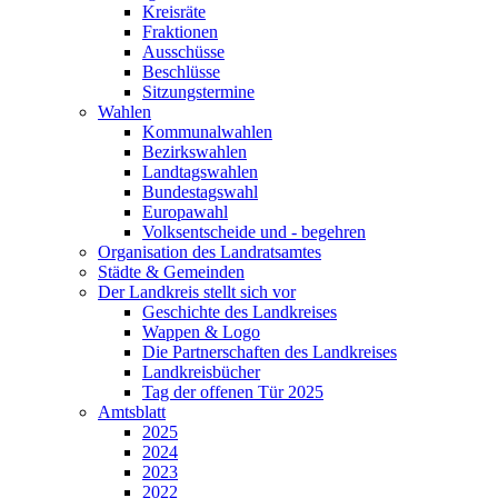
Kreisräte
Fraktionen
Ausschüsse
Beschlüsse
Sitzungstermine
Wahlen
Kommunalwahlen
Bezirkswahlen
Landtagswahlen
Bundestagswahl
Europawahl
Volksentscheide und - begehren
Organisation des Landratsamtes
Städte & Gemeinden
Der Landkreis stellt sich vor
Geschichte des Landkreises
Wappen & Logo
Die Partnerschaften des Landkreises
Landkreisbücher
Tag der offenen Tür 2025
Amtsblatt
2025
2024
2023
2022