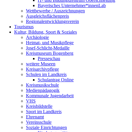
IT- und Bildungszentrum Oberschneiding
Bayerisches Unternehmer*innenLab
Wettbewerbe / Auszeichnungen
Ausgleichsflächenpreis
Regionalentwicklungsverein
Tourismus
Kultur, Bildung, Sport & Soziales
Archäologie
Heimat- und Musikpflege
Josef-Schlicht-Medaille
Kreismuseum Bogenberg
Presseschau
weitere Museen
Kreisarchivpflege
Schulen im Landkreis
Schulantrag Online
Kreismusikschule
Medienpädagogik
Kommunale Jugendarbeit
VHS
Kreisbildstelle
Sport im Landkreis
Ehrenamt
Vereinsschule
Soziale Einrichtungen