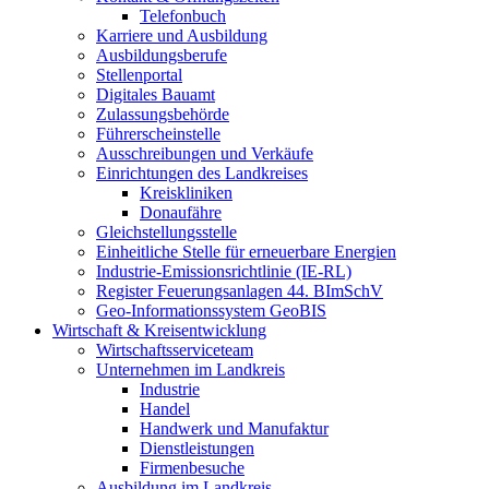
Telefonbuch
Karriere und Ausbildung
Ausbildungsberufe
Stellenportal
Digitales Bauamt
Zulassungsbehörde
Führerscheinstelle
Ausschreibungen und Verkäufe
Einrichtungen des Landkreises
Kreiskliniken
Donaufähre
Gleichstellungsstelle
Einheitliche Stelle für erneuerbare Energien
Industrie-Emissionsrichtlinie (IE-RL)
Register Feuerungsanlagen 44. BImSchV
Geo-Informationssystem GeoBIS
Wirtschaft & Kreisentwicklung
Wirtschaftsserviceteam
Unternehmen im Landkreis
Industrie
Handel
Handwerk und Manufaktur
Dienstleistungen
Firmenbesuche
Ausbildung im Landkreis