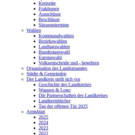
Kreisräte
Fraktionen
Ausschüsse
Beschlüsse
Sitzungstermine
Wahlen
Kommunalwahlen
Bezirkswahlen
Landtagswahlen
Bundestagswahl
Europawahl
Volksentscheide und - begehren
Organisation des Landratsamtes
Städte & Gemeinden
Der Landkreis stellt sich vor
Geschichte des Landkreises
Wappen & Logo
Die Partnerschaften des Landkreises
Landkreisbücher
Tag der offenen Tür 2025
Amtsblatt
2025
2024
2023
2022