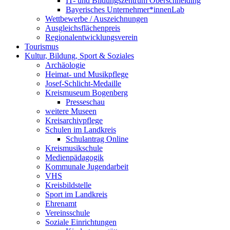
IT- und Bildungszentrum Oberschneiding
Bayerisches Unternehmer*innenLab
Wettbewerbe / Auszeichnungen
Ausgleichsflächenpreis
Regionalentwicklungsverein
Tourismus
Kultur, Bildung, Sport & Soziales
Archäologie
Heimat- und Musikpflege
Josef-Schlicht-Medaille
Kreismuseum Bogenberg
Presseschau
weitere Museen
Kreisarchivpflege
Schulen im Landkreis
Schulantrag Online
Kreismusikschule
Medienpädagogik
Kommunale Jugendarbeit
VHS
Kreisbildstelle
Sport im Landkreis
Ehrenamt
Vereinsschule
Soziale Einrichtungen