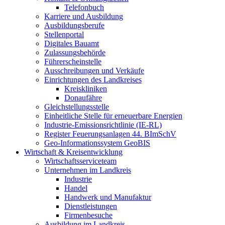
Telefonbuch
Karriere und Ausbildung
Ausbildungsberufe
Stellenportal
Digitales Bauamt
Zulassungsbehörde
Führerscheinstelle
Ausschreibungen und Verkäufe
Einrichtungen des Landkreises
Kreiskliniken
Donaufähre
Gleichstellungsstelle
Einheitliche Stelle für erneuerbare Energien
Industrie-Emissionsrichtlinie (IE-RL)
Register Feuerungsanlagen 44. BImSchV
Geo-Informationssystem GeoBIS
Wirtschaft & Kreisentwicklung
Wirtschaftsserviceteam
Unternehmen im Landkreis
Industrie
Handel
Handwerk und Manufaktur
Dienstleistungen
Firmenbesuche
Ausbildung im Landkreis