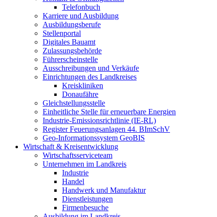
Telefonbuch
Karriere und Ausbildung
Ausbildungsberufe
Stellenportal
Digitales Bauamt
Zulassungsbehörde
Führerscheinstelle
Ausschreibungen und Verkäufe
Einrichtungen des Landkreises
Kreiskliniken
Donaufähre
Gleichstellungsstelle
Einheitliche Stelle für erneuerbare Energien
Industrie-Emissionsrichtlinie (IE-RL)
Register Feuerungsanlagen 44. BImSchV
Geo-Informationssystem GeoBIS
Wirtschaft & Kreisentwicklung
Wirtschaftsserviceteam
Unternehmen im Landkreis
Industrie
Handel
Handwerk und Manufaktur
Dienstleistungen
Firmenbesuche
Ausbildung im Landkreis