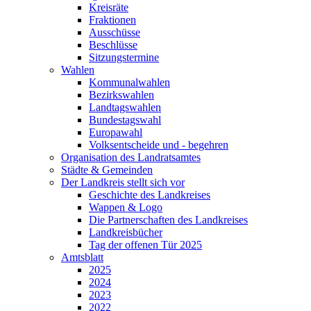
Kreisräte
Fraktionen
Ausschüsse
Beschlüsse
Sitzungstermine
Wahlen
Kommunalwahlen
Bezirkswahlen
Landtagswahlen
Bundestagswahl
Europawahl
Volksentscheide und - begehren
Organisation des Landratsamtes
Städte & Gemeinden
Der Landkreis stellt sich vor
Geschichte des Landkreises
Wappen & Logo
Die Partnerschaften des Landkreises
Landkreisbücher
Tag der offenen Tür 2025
Amtsblatt
2025
2024
2023
2022