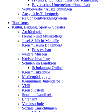
IT- und Bildungszentrum Oberschneiding
Bayerisches Unternehmer*innenLab
Wettbewerbe / Auszeichnungen
Ausgleichsflächenpreis
Regionalentwicklungsverein
Tourismus
Kultur, Bildung, Sport & Soziales
Archäologie
Heimat- und Musikpflege
Josef-Schlicht-Medaille
Kreismuseum Bogenberg
Presseschau
weitere Museen
Kreisarchivpflege
Schulen im Landkreis
Schulantrag Online
Kreismusikschule
Medienpädagogik
Kommunale Jugendarbeit
VHS
Kreisbildstelle
Sport im Landkreis
Ehrenamt
Vereinsschule
Soziale Einrichtungen