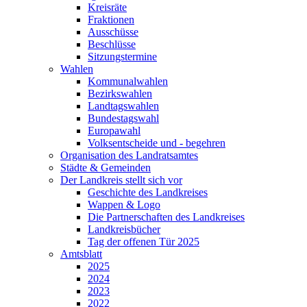
Kreisräte
Fraktionen
Ausschüsse
Beschlüsse
Sitzungstermine
Wahlen
Kommunalwahlen
Bezirkswahlen
Landtagswahlen
Bundestagswahl
Europawahl
Volksentscheide und - begehren
Organisation des Landratsamtes
Städte & Gemeinden
Der Landkreis stellt sich vor
Geschichte des Landkreises
Wappen & Logo
Die Partnerschaften des Landkreises
Landkreisbücher
Tag der offenen Tür 2025
Amtsblatt
2025
2024
2023
2022