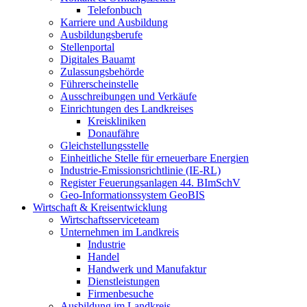
Telefonbuch
Karriere und Ausbildung
Ausbildungsberufe
Stellenportal
Digitales Bauamt
Zulassungsbehörde
Führerscheinstelle
Ausschreibungen und Verkäufe
Einrichtungen des Landkreises
Kreiskliniken
Donaufähre
Gleichstellungsstelle
Einheitliche Stelle für erneuerbare Energien
Industrie-Emissionsrichtlinie (IE-RL)
Register Feuerungsanlagen 44. BImSchV
Geo-Informationssystem GeoBIS
Wirtschaft & Kreisentwicklung
Wirtschaftsserviceteam
Unternehmen im Landkreis
Industrie
Handel
Handwerk und Manufaktur
Dienstleistungen
Firmenbesuche
Ausbildung im Landkreis