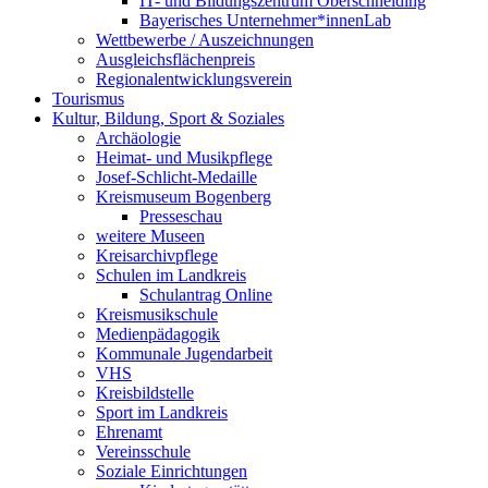
IT- und Bildungszentrum Oberschneiding
Bayerisches Unternehmer*innenLab
Wettbewerbe / Auszeichnungen
Ausgleichsflächenpreis
Regionalentwicklungsverein
Tourismus
Kultur, Bildung, Sport & Soziales
Archäologie
Heimat- und Musikpflege
Josef-Schlicht-Medaille
Kreismuseum Bogenberg
Presseschau
weitere Museen
Kreisarchivpflege
Schulen im Landkreis
Schulantrag Online
Kreismusikschule
Medienpädagogik
Kommunale Jugendarbeit
VHS
Kreisbildstelle
Sport im Landkreis
Ehrenamt
Vereinsschule
Soziale Einrichtungen