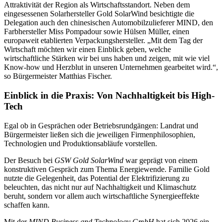
Attraktivität der Region als Wirtschaftsstandort. Neben dem
eingesessenen Solarhersteller Gold SolarWind besichtigte die
Delegation auch den chinesischen Automobilzulieferer MIND, den
Farbhersteller Miss Pompadour sowie Hülsen Müller, einen
europaweit etablierten Verpackungshersteller. „Mit dem Tag der
Wirtschaft möchten wir einen Einblick geben, welche
wirtschaftliche Stärken wir bei uns haben und zeigen, mit wie viel
Know-how und Herzblut in unseren Unternehmen gearbeitet wird.“,
so Bürgermeister Matthias Fischer.
Einblick in die Praxis: Von Nachhaltigkeit bis High-
Tech
Egal ob in Gesprächen oder Betriebsrundgängen: Landrat und
Bürgermeister ließen sich die jeweiligen Firmenphilosophien,
Technologien und Produktionsabläufe vorstellen.
Der Besuch bei
GSW
Gold SolarWind
war geprägt von einem
konstruktiven Gespräch zum Thema Energiewende. Familie Gold
nutzte die Gelegenheit, das Potential der Elektrifizierung zu
beleuchten, das nicht nur auf Nachhaltigkeit und Klimaschutz
beruht, sondern vor allem auch wirtschaftliche Synergieeffekte
schaffen kann.
Mit der
MIND Business and Technology GmbH
hat sich 2026 ein