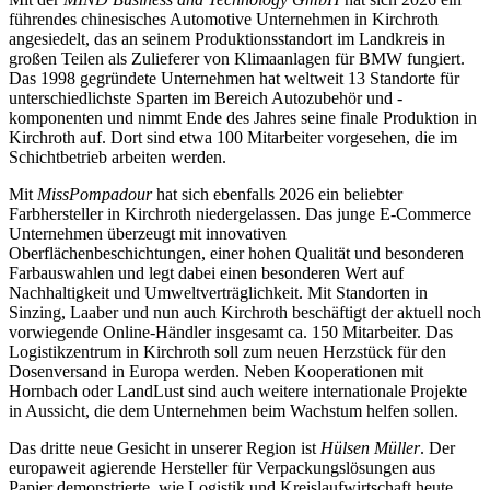
führendes chinesisches Automotive Unternehmen in Kirchroth
angesiedelt, das an seinem Produktionsstandort im Landkreis in
großen Teilen als Zulieferer von Klimaanlagen für BMW fungiert.
Das 1998 gegründete Unternehmen hat weltweit 13 Standorte für
unterschiedlichste Sparten im Bereich Autozubehör und -
komponenten und nimmt Ende des Jahres seine finale Produktion in
Kirchroth auf. Dort sind etwa 100 Mitarbeiter vorgesehen, die im
Schichtbetrieb arbeiten werden.
Mit
MissPompadour
hat sich ebenfalls 2026 ein beliebter
Farbhersteller in Kirchroth niedergelassen. Das junge E-Commerce
Unternehmen überzeugt mit innovativen
Oberflächenbeschichtungen, einer hohen Qualität und besonderen
Farbauswahlen und legt dabei einen besonderen Wert auf
Nachhaltigkeit und Umweltverträglichkeit. Mit Standorten in
Sinzing, Laaber und nun auch Kirchroth beschäftigt der aktuell noch
vorwiegende Online-Händler insgesamt ca. 150 Mitarbeiter. Das
Logistikzentrum in Kirchroth soll zum neuen Herzstück für den
Dosenversand in Europa werden. Neben Kooperationen mit
Hornbach oder LandLust sind auch weitere internationale Projekte
in Aussicht, die dem Unternehmen beim Wachstum helfen sollen.
Das dritte neue Gesicht in unserer Region ist
Hülsen Müller
. Der
europaweit agierende Hersteller für Verpackungslösungen aus
Papier demonstrierte, wie Logistik und Kreislaufwirtschaft heute