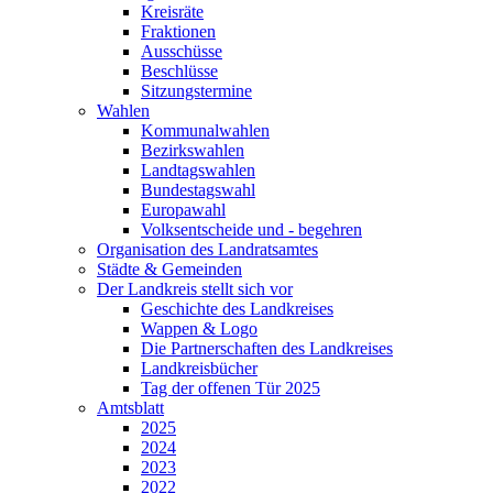
Kreisräte
Fraktionen
Ausschüsse
Beschlüsse
Sitzungstermine
Wahlen
Kommunalwahlen
Bezirkswahlen
Landtagswahlen
Bundestagswahl
Europawahl
Volksentscheide und - begehren
Organisation des Landratsamtes
Städte & Gemeinden
Der Landkreis stellt sich vor
Geschichte des Landkreises
Wappen & Logo
Die Partnerschaften des Landkreises
Landkreisbücher
Tag der offenen Tür 2025
Amtsblatt
2025
2024
2023
2022