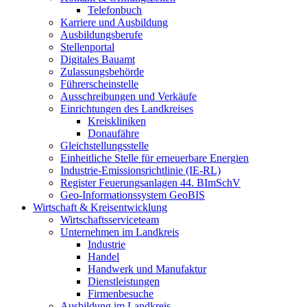
Telefonbuch
Karriere und Ausbildung
Ausbildungsberufe
Stellenportal
Digitales Bauamt
Zulassungsbehörde
Führerscheinstelle
Ausschreibungen und Verkäufe
Einrichtungen des Landkreises
Kreiskliniken
Donaufähre
Gleichstellungsstelle
Einheitliche Stelle für erneuerbare Energien
Industrie-Emissionsrichtlinie (IE-RL)
Register Feuerungsanlagen 44. BImSchV
Geo-Informationssystem GeoBIS
Wirtschaft & Kreisentwicklung
Wirtschaftsserviceteam
Unternehmen im Landkreis
Industrie
Handel
Handwerk und Manufaktur
Dienstleistungen
Firmenbesuche
Ausbildung im Landkreis