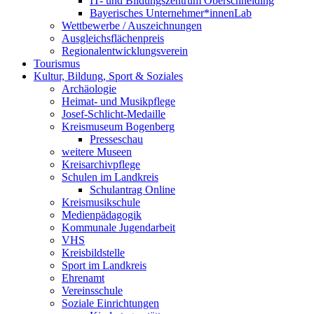
IT- und Bildungszentrum Oberschneiding
Bayerisches Unternehmer*innenLab
Wettbewerbe / Auszeichnungen
Ausgleichsflächenpreis
Regionalentwicklungsverein
Tourismus
Kultur, Bildung, Sport & Soziales
Archäologie
Heimat- und Musikpflege
Josef-Schlicht-Medaille
Kreismuseum Bogenberg
Presseschau
weitere Museen
Kreisarchivpflege
Schulen im Landkreis
Schulantrag Online
Kreismusikschule
Medienpädagogik
Kommunale Jugendarbeit
VHS
Kreisbildstelle
Sport im Landkreis
Ehrenamt
Vereinsschule
Soziale Einrichtungen