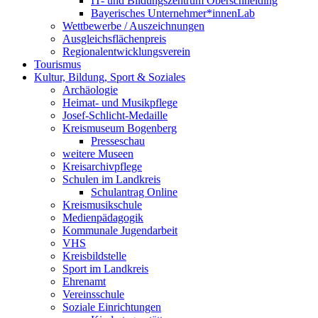
IT- und Bildungszentrum Oberschneiding
Bayerisches Unternehmer*innenLab
Wettbewerbe / Auszeichnungen
Ausgleichsflächenpreis
Regionalentwicklungsverein
Tourismus
Kultur, Bildung, Sport & Soziales
Archäologie
Heimat- und Musikpflege
Josef-Schlicht-Medaille
Kreismuseum Bogenberg
Presseschau
weitere Museen
Kreisarchivpflege
Schulen im Landkreis
Schulantrag Online
Kreismusikschule
Medienpädagogik
Kommunale Jugendarbeit
VHS
Kreisbildstelle
Sport im Landkreis
Ehrenamt
Vereinsschule
Soziale Einrichtungen