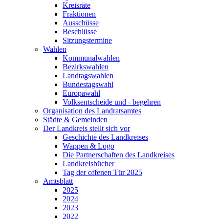
Kreisräte
Fraktionen
Ausschüsse
Beschlüsse
Sitzungstermine
Wahlen
Kommunalwahlen
Bezirkswahlen
Landtagswahlen
Bundestagswahl
Europawahl
Volksentscheide und - begehren
Organisation des Landratsamtes
Städte & Gemeinden
Der Landkreis stellt sich vor
Geschichte des Landkreises
Wappen & Logo
Die Partnerschaften des Landkreises
Landkreisbücher
Tag der offenen Tür 2025
Amtsblatt
2025
2024
2023
2022