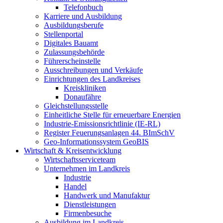
Telefonbuch
Karriere und Ausbildung
Ausbildungsberufe
Stellenportal
Digitales Bauamt
Zulassungsbehörde
Führerscheinstelle
Ausschreibungen und Verkäufe
Einrichtungen des Landkreises
Kreiskliniken
Donaufähre
Gleichstellungsstelle
Einheitliche Stelle für erneuerbare Energien
Industrie-Emissionsrichtlinie (IE-RL)
Register Feuerungsanlagen 44. BImSchV
Geo-Informationssystem GeoBIS
Wirtschaft & Kreisentwicklung
Wirtschaftsserviceteam
Unternehmen im Landkreis
Industrie
Handel
Handwerk und Manufaktur
Dienstleistungen
Firmenbesuche
Ausbildung im Landkreis