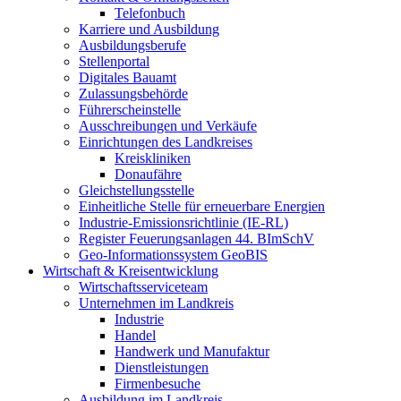
Telefonbuch
Karriere und Ausbildung
Ausbildungsberufe
Stellenportal
Digitales Bauamt
Zulassungsbehörde
Führerscheinstelle
Ausschreibungen und Verkäufe
Einrichtungen des Landkreises
Kreiskliniken
Donaufähre
Gleichstellungsstelle
Einheitliche Stelle für erneuerbare Energien
Industrie-Emissionsrichtlinie (IE-RL)
Register Feuerungsanlagen 44. BImSchV
Geo-Informationssystem GeoBIS
Wirtschaft & Kreisentwicklung
Wirtschaftsserviceteam
Unternehmen im Landkreis
Industrie
Handel
Handwerk und Manufaktur
Dienstleistungen
Firmenbesuche
Ausbildung im Landkreis