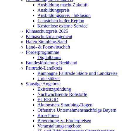
Ausbildung macht Zukunft
Ausbildungspreis
Ausbildungspreis - Inklusion
Lehrstellen in der Region
Kostenlose externe Service
Klimaschutzpreis 2025
Klimaschutzmanagement
Hafen Straubing-Sand
Land- & Forstwirtschaft
Förderprogramme
Digitalbonus
Bundesförderung Breitband
Fairtrade-Landkreis
Kampagne Fairtrade Städte und Landkreise
Unterstützer
Sonstige Angebote
Existenzgründung
Nachwachsende Rohstoffe
EUREGIO
Aktionsnetz Straubing-Bogen
Offensive Unternehmensnachfolge Bayern
Broschüren
Bewerbung zu Förderpreisen
Veranstaltungsangebote