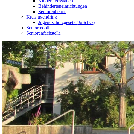
Kindertagesstätten
Behinderteneinrichtungen
Seniorenheime
Kreisjugendring
Jugendschutzgesetz (JuSchG)
Seniormobil
Seniorenfachstelle