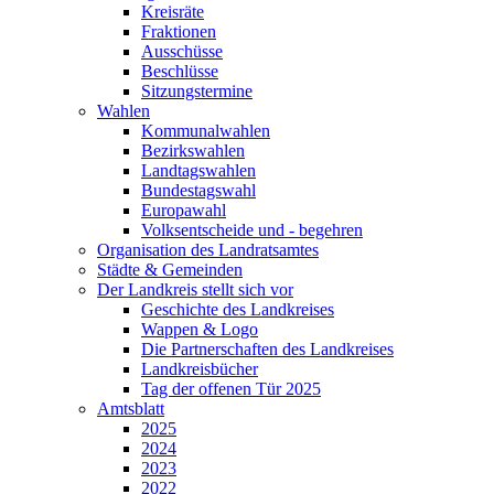
Kreisräte
Fraktionen
Ausschüsse
Beschlüsse
Sitzungstermine
Wahlen
Kommunalwahlen
Bezirkswahlen
Landtagswahlen
Bundestagswahl
Europawahl
Volksentscheide und - begehren
Organisation des Landratsamtes
Städte & Gemeinden
Der Landkreis stellt sich vor
Geschichte des Landkreises
Wappen & Logo
Die Partnerschaften des Landkreises
Landkreisbücher
Tag der offenen Tür 2025
Amtsblatt
2025
2024
2023
2022