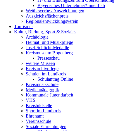
IT- und Bildungszentrum Oberschneiding
Bayerisches Unternehmer*innenLab
Wettbewerbe / Auszeichnungen
Ausgleichsflächenpreis
Regionalentwicklungsverein
Tourismus
Kultur, Bildung, Sport & Soziales
Archäologie
Heimat- und Musikpflege
Josef-Schlicht-Medaille
Kreismuseum Bogenberg
Presseschau
weitere Museen
Kreisarchivpflege
Schulen im Landkreis
Schulantrag Online
Kreismusikschule
Medienpädagogik
Kommunale Jugendarbeit
VHS
Kreisbildstelle
Sport im Landkreis
Ehrenamt
Vereinsschule
Soziale Einrichtungen