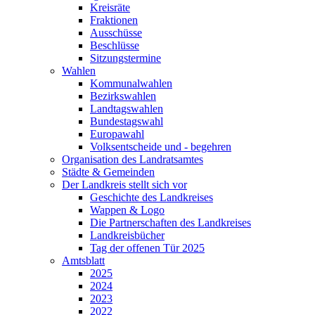
Kreisräte
Fraktionen
Ausschüsse
Beschlüsse
Sitzungstermine
Wahlen
Kommunalwahlen
Bezirkswahlen
Landtagswahlen
Bundestagswahl
Europawahl
Volksentscheide und - begehren
Organisation des Landratsamtes
Städte & Gemeinden
Der Landkreis stellt sich vor
Geschichte des Landkreises
Wappen & Logo
Die Partnerschaften des Landkreises
Landkreisbücher
Tag der offenen Tür 2025
Amtsblatt
2025
2024
2023
2022