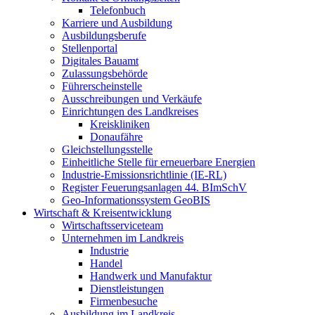
Telefonbuch
Karriere und Ausbildung
Ausbildungsberufe
Stellenportal
Digitales Bauamt
Zulassungsbehörde
Führerscheinstelle
Ausschreibungen und Verkäufe
Einrichtungen des Landkreises
Kreiskliniken
Donaufähre
Gleichstellungsstelle
Einheitliche Stelle für erneuerbare Energien
Industrie-Emissionsrichtlinie (IE-RL)
Register Feuerungsanlagen 44. BImSchV
Geo-Informationssystem GeoBIS
Wirtschaft & Kreisentwicklung
Wirtschaftsserviceteam
Unternehmen im Landkreis
Industrie
Handel
Handwerk und Manufaktur
Dienstleistungen
Firmenbesuche
Ausbildung im Landkreis