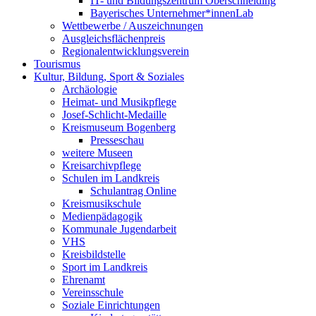
IT- und Bildungszentrum Oberschneiding
Bayerisches Unternehmer*innenLab
Wettbewerbe / Auszeichnungen
Ausgleichsflächenpreis
Regionalentwicklungsverein
Tourismus
Kultur, Bildung, Sport & Soziales
Archäologie
Heimat- und Musikpflege
Josef-Schlicht-Medaille
Kreismuseum Bogenberg
Presseschau
weitere Museen
Kreisarchivpflege
Schulen im Landkreis
Schulantrag Online
Kreismusikschule
Medienpädagogik
Kommunale Jugendarbeit
VHS
Kreisbildstelle
Sport im Landkreis
Ehrenamt
Vereinsschule
Soziale Einrichtungen