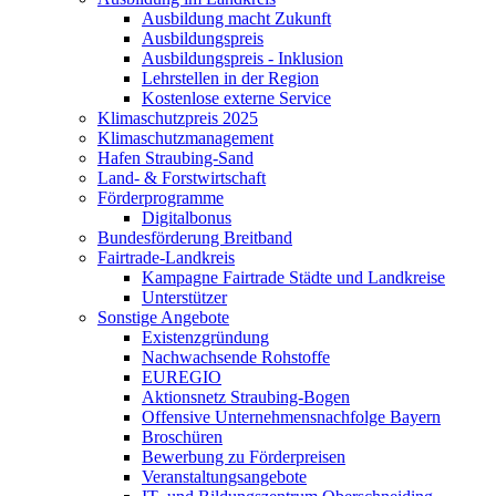
Ausbildung macht Zukunft
Ausbildungspreis
Ausbildungspreis - Inklusion
Lehrstellen in der Region
Kostenlose externe Service
Klimaschutzpreis 2025
Klimaschutzmanagement
Hafen Straubing-Sand
Land- & Forstwirtschaft
Förderprogramme
Digitalbonus
Bundesförderung Breitband
Fairtrade-Landkreis
Kampagne Fairtrade Städte und Landkreise
Unterstützer
Sonstige Angebote
Existenzgründung
Nachwachsende Rohstoffe
EUREGIO
Aktionsnetz Straubing-Bogen
Offensive Unternehmensnachfolge Bayern
Broschüren
Bewerbung zu Förderpreisen
Veranstaltungsangebote