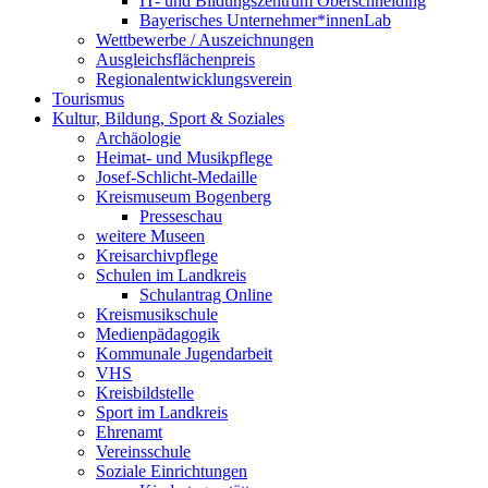
IT- und Bildungszentrum Oberschneiding
Bayerisches Unternehmer*innenLab
Wettbewerbe / Auszeichnungen
Ausgleichsflächenpreis
Regionalentwicklungsverein
Tourismus
Kultur, Bildung, Sport & Soziales
Archäologie
Heimat- und Musikpflege
Josef-Schlicht-Medaille
Kreismuseum Bogenberg
Presseschau
weitere Museen
Kreisarchivpflege
Schulen im Landkreis
Schulantrag Online
Kreismusikschule
Medienpädagogik
Kommunale Jugendarbeit
VHS
Kreisbildstelle
Sport im Landkreis
Ehrenamt
Vereinsschule
Soziale Einrichtungen