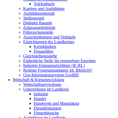
Telefonbuch
Karriere und Ausbildung
Ausbildungsberufe
Stellenportal
Digitales Bauamt
Zulassungsbehörde
Führerscheinstelle
Ausschreibungen und Verkäufe
Einrichtungen des Landkreises
Kreiskliniken
Donaufähre
Gleichstellungsstelle
Einheitliche Stelle für erneuerbare Energien
Industrie-Emissionsrichtlinie (IE-RL)
Register Feuerungsanlagen 44. BImSchV
Geo-Informationssystem GeoBIS
Wirtschaft & Kreisentwicklung
Wirtschaftsserviceteam
Unternehmen im Landkreis
Industrie
Handel
Handwerk und Manufaktur
Dienstleistungen
Firmenbesuche
Ausbildung im Landkreis