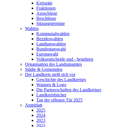
Kreisräte
Fraktionen
Ausschüsse
Beschlüsse
Sitzungstermine
Wahlen
Kommunalwahlen
Bezirkswahlen
Landtagswahlen
Bundestagswahl
Europawahl
Volksentscheide und - begehren
Organisation des Landratsamtes
Städte & Gemeinden
Der Landkreis stellt sich vor
Geschichte des Landkreises
Wappen & Logo
Die Partnerschaften des Landkreises
Landkreisbücher
Tag der offenen Tür 2025
Amtsblatt
2025
2024
2023
2022