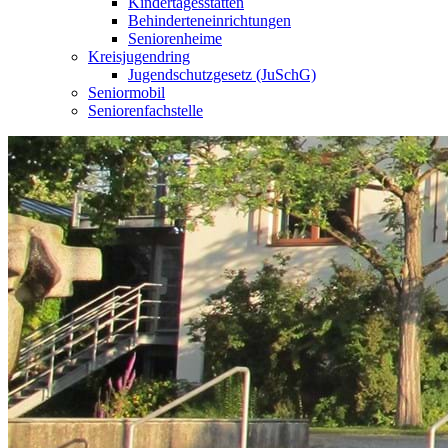
Kindertagesstätten
Behinderteneinrichtungen
Seniorenheime
Kreisjugendring
Jugendschutzgesetz (JuSchG)
Seniormobil
Seniorenfachstelle