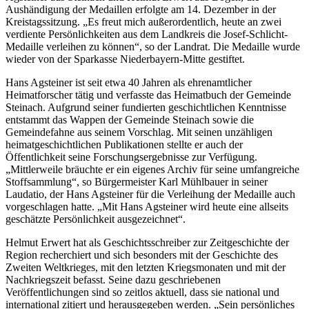
Aushändigung der Medaillen erfolgte am 14. Dezember in der
Kreistagssitzung. „Es freut mich außerordentlich, heute an zwei
verdiente Persönlichkeiten aus dem Landkreis die Josef-Schlicht-
Medaille verleihen zu können“, so der Landrat. Die Medaille wurde
wieder von der Sparkasse Niederbayern-Mitte gestiftet.
Hans Agsteiner ist seit etwa 40 Jahren als ehrenamtlicher
Heimatforscher tätig und verfasste das Heimatbuch der Gemeinde
Steinach. Aufgrund seiner fundierten geschichtlichen Kenntnisse
entstammt das Wappen der Gemeinde Steinach sowie die
Gemeindefahne aus seinem Vorschlag. Mit seinen unzähligen
heimatgeschichtlichen Publikationen stellte er auch der
Öffentlichkeit seine Forschungsergebnisse zur Verfügung.
„Mittlerweile bräuchte er ein eigenes Archiv für seine umfangreiche
Stoffsammlung“, so Bürgermeister Karl Mühlbauer in seiner
Laudatio, der Hans Agsteiner für die Verleihung der Medaille auch
vorgeschlagen hatte. „Mit Hans Agsteiner wird heute eine allseits
geschätzte Persönlichkeit ausgezeichnet“.
Helmut Erwert hat als Geschichtsschreiber zur Zeitgeschichte der
Region recherchiert und sich besonders mit der Geschichte des
Zweiten Weltkrieges, mit den letzten Kriegsmonaten und mit der
Nachkriegszeit befasst. Seine dazu geschriebenen
Veröffentlichungen sind so zeitlos aktuell, dass sie national und
international zitiert und herausgegeben werden. „Sein persönliches