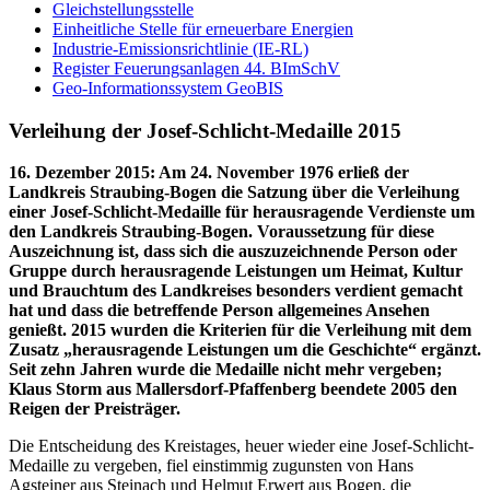
Gleichstellungsstelle
Einheitliche Stelle für erneuerbare Energien
Industrie-Emissionsrichtlinie (IE-RL)
Register Feuerungsanlagen 44. BImSchV
Geo-Informationssystem GeoBIS
Verleihung der Josef-Schlicht-Medaille 2015
16. Dezember 2015
:
Am 24. November 1976 erließ der
Landkreis Straubing-Bogen die Satzung über die Verleihung
einer Josef-Schlicht-Medaille für herausragende Verdienste um
den Landkreis Straubing-Bogen. Voraussetzung für diese
Auszeichnung ist, dass sich die auszuzeichnende Person oder
Gruppe durch herausragende Leistungen um Heimat, Kultur
und Brauchtum des Landkreises besonders verdient gemacht
hat und dass die betreffende Person allgemeines Ansehen
genießt. 2015 wurden die Kriterien für die Verleihung mit dem
Zusatz „herausragende Leistungen um die Geschichte“ ergänzt.
Seit zehn Jahren wurde die Medaille nicht mehr vergeben;
Klaus Storm aus Mallersdorf-Pfaffenberg beendete 2005 den
Reigen der Preisträger.
Die Entscheidung des Kreistages, heuer wieder eine Josef-Schlicht-
Medaille zu vergeben, fiel einstimmig zugunsten von Hans
Agsteiner aus Steinach und Helmut Erwert aus Bogen, die