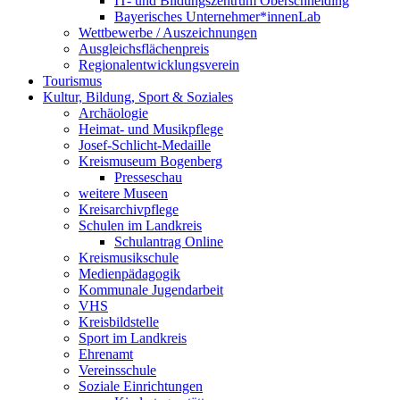
IT- und Bildungszentrum Oberschneiding
Bayerisches Unternehmer*innenLab
Wettbewerbe / Auszeichnungen
Ausgleichsflächenpreis
Regionalentwicklungsverein
Tourismus
Kultur, Bildung, Sport & Soziales
Archäologie
Heimat- und Musikpflege
Josef-Schlicht-Medaille
Kreismuseum Bogenberg
Presseschau
weitere Museen
Kreisarchivpflege
Schulen im Landkreis
Schulantrag Online
Kreismusikschule
Medienpädagogik
Kommunale Jugendarbeit
VHS
Kreisbildstelle
Sport im Landkreis
Ehrenamt
Vereinsschule
Soziale Einrichtungen