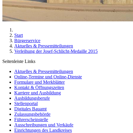
Start
Bürgerservice
Aktuelles & Pressemitteilungen
Verleihung der Josef-Schlicht-Medaille 2015
Seitenleiste Links
Aktuelles & Pressemitteilungen
Online-Termine und Online-Dienste
Formulare und Merkblätter
Kontakt & Öffnungszeiten
Karriere und Ausbildung
Ausbildungsberufe
Stellenportal
Digitales Bauamt
Zulassungsbehörde
Führerscheinstelle
Ausschreibungen und Verkäufe
Einrichtungen des Landkreises