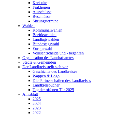
Kreisräte
Fraktionen
Ausschüsse
Beschlüsse
Sitzungstermine
Wahlen
Kommunalwahlen
Bezirkswahlen
Landtagswahlen
Bundestagswahl
Europawahl
Volksentscheide und - begehren
Organisation des Landratsamtes
Städte & Gemeinden
Der Landkreis stellt sich vor
Geschichte des Landkreises
Wappen & Logo
Die Partnerschaften des Landkreises
Landkreisbücher
Tag der offenen Tür 2025
Amtsblatt
2025
2024
2023
2022