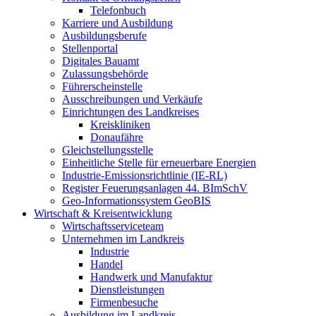
Telefonbuch
Karriere und Ausbildung
Ausbildungsberufe
Stellenportal
Digitales Bauamt
Zulassungsbehörde
Führerscheinstelle
Ausschreibungen und Verkäufe
Einrichtungen des Landkreises
Kreiskliniken
Donaufähre
Gleichstellungsstelle
Einheitliche Stelle für erneuerbare Energien
Industrie-Emissionsrichtlinie (IE-RL)
Register Feuerungsanlagen 44. BImSchV
Geo-Informationssystem GeoBIS
Wirtschaft & Kreisentwicklung
Wirtschaftsserviceteam
Unternehmen im Landkreis
Industrie
Handel
Handwerk und Manufaktur
Dienstleistungen
Firmenbesuche
Ausbildung im Landkreis