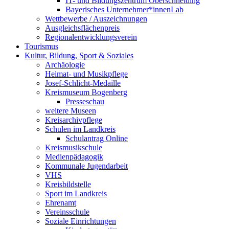
IT- und Bildungszentrum Oberschneiding
Bayerisches Unternehmer*innenLab
Wettbewerbe / Auszeichnungen
Ausgleichsflächenpreis
Regionalentwicklungsverein
Tourismus
Kultur, Bildung, Sport & Soziales
Archäologie
Heimat- und Musikpflege
Josef-Schlicht-Medaille
Kreismuseum Bogenberg
Presseschau
weitere Museen
Kreisarchivpflege
Schulen im Landkreis
Schulantrag Online
Kreismusikschule
Medienpädagogik
Kommunale Jugendarbeit
VHS
Kreisbildstelle
Sport im Landkreis
Ehrenamt
Vereinsschule
Soziale Einrichtungen