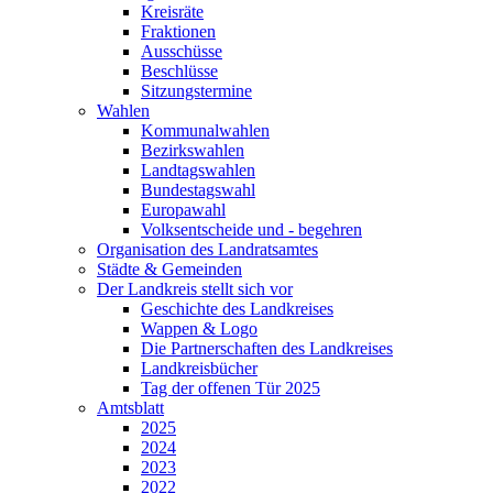
Kreisräte
Fraktionen
Ausschüsse
Beschlüsse
Sitzungstermine
Wahlen
Kommunalwahlen
Bezirkswahlen
Landtagswahlen
Bundestagswahl
Europawahl
Volksentscheide und - begehren
Organisation des Landratsamtes
Städte & Gemeinden
Der Landkreis stellt sich vor
Geschichte des Landkreises
Wappen & Logo
Die Partnerschaften des Landkreises
Landkreisbücher
Tag der offenen Tür 2025
Amtsblatt
2025
2024
2023
2022