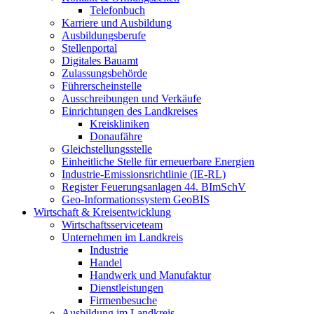
Telefonbuch
Karriere und Ausbildung
Ausbildungsberufe
Stellenportal
Digitales Bauamt
Zulassungsbehörde
Führerscheinstelle
Ausschreibungen und Verkäufe
Einrichtungen des Landkreises
Kreiskliniken
Donaufähre
Gleichstellungsstelle
Einheitliche Stelle für erneuerbare Energien
Industrie-Emissionsrichtlinie (IE-RL)
Register Feuerungsanlagen 44. BImSchV
Geo-Informationssystem GeoBIS
Wirtschaft & Kreisentwicklung
Wirtschaftsserviceteam
Unternehmen im Landkreis
Industrie
Handel
Handwerk und Manufaktur
Dienstleistungen
Firmenbesuche
Ausbildung im Landkreis