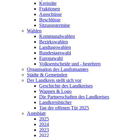
Kreisräte
Fraktionen
Ausschüsse
Beschlüsse
Sitzungstermine
Wahlen
Kommunalwahlen
Bezirkswahlen
Landtagswahlen
Bundestagswahl
Europawahl
Volksentscheide und - begehren
Organisation des Landratsamtes
Städte & Gemeinden
Der Landkreis stellt sich vor
Geschichte des Landkreises
Wappen & Logo
Die Partnerschaften des Landkreises
Landkreisbücher
Tag der offenen Tür 2025
Amtsblatt
2025
2024
2023
2022