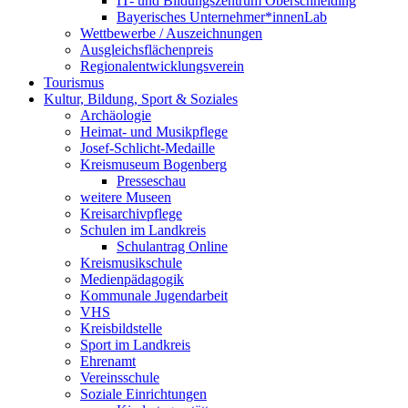
IT- und Bildungszentrum Oberschneiding
Bayerisches Unternehmer*innenLab
Wettbewerbe / Auszeichnungen
Ausgleichsflächenpreis
Regionalentwicklungsverein
Tourismus
Kultur, Bildung, Sport & Soziales
Archäologie
Heimat- und Musikpflege
Josef-Schlicht-Medaille
Kreismuseum Bogenberg
Presseschau
weitere Museen
Kreisarchivpflege
Schulen im Landkreis
Schulantrag Online
Kreismusikschule
Medienpädagogik
Kommunale Jugendarbeit
VHS
Kreisbildstelle
Sport im Landkreis
Ehrenamt
Vereinsschule
Soziale Einrichtungen