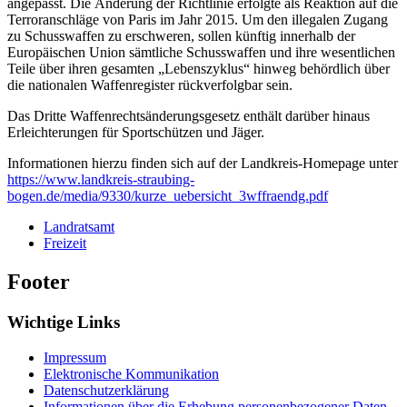
angepasst. Die Änderung der Richtlinie erfolgte als Reaktion auf die
Terroranschläge von Paris im Jahr 2015. Um den illegalen Zugang
zu Schusswaffen zu erschweren, sollen künftig innerhalb der
Europäischen Union sämtliche Schusswaffen und ihre wesentlichen
Teile über ihren gesamten „Lebenszyklus“ hinweg behördlich über
die nationalen Waffenregister rückverfolgbar sein.
Das Dritte Waffenrechtsänderungsgesetz enthält darüber hinaus
Erleichterungen für Sportschützen und Jäger.
Informationen hierzu finden sich auf der Landkreis-Homepage unter
https://www.landkreis-straubing-
bogen.de/media/9330/kurze_uebersicht_3wffraendg.pdf
Landratsamt
Freizeit
Footer
Wichtige Links
Impressum
Elektronische Kommunikation
Datenschutzerklärung
Informationen über die Erhebung personenbezogener Daten