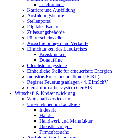
Telefonbuch
Karriere und Ausbildung
Ausbildungsberufe
Stellenportal
Digitales Bauamt
Zulassungsbehörde
Führerscheinstelle
Ausschreibungen und Verkäufe
Einrichtungen des Landkreises
Kreiskliniken
Donaufähre
Gleichstellungsstelle
Einheitliche Stelle für erneuerbare Energien
Industrie-Emissionsrichtlinie (IE-RL)
Register Feuerungsanlagen 44. BImSchV
Geo-Informationssystem GeoBIS
Wirtschaft & Kreisentwicklung
Wirtschaftsserviceteam
Unternehmen im Landkreis
Industrie
Handel
Handwerk und Manufaktur
Dienstleistungen
Firmenbesuche
Ausbildung im Landkreis