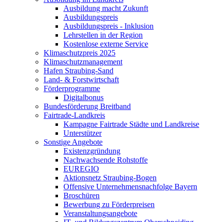
Ausbildung macht Zukunft
Ausbildungspreis
Ausbildungspreis - Inklusion
Lehrstellen in der Region
Kostenlose externe Service
Klimaschutzpreis 2025
Klimaschutzmanagement
Hafen Straubing-Sand
Land- & Forstwirtschaft
Förderprogramme
Digitalbonus
Bundesförderung Breitband
Fairtrade-Landkreis
Kampagne Fairtrade Städte und Landkreise
Unterstützer
Sonstige Angebote
Existenzgründung
Nachwachsende Rohstoffe
EUREGIO
Aktionsnetz Straubing-Bogen
Offensive Unternehmensnachfolge Bayern
Broschüren
Bewerbung zu Förderpreisen
Veranstaltungsangebote