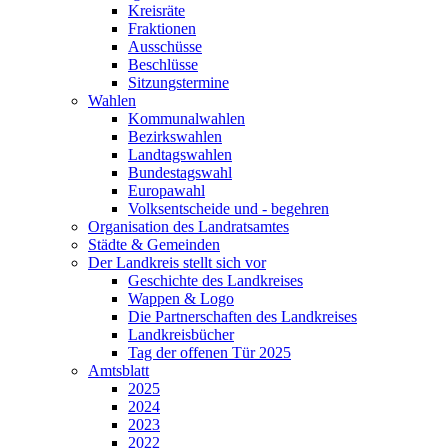
Kreisräte
Fraktionen
Ausschüsse
Beschlüsse
Sitzungstermine
Wahlen
Kommunalwahlen
Bezirkswahlen
Landtagswahlen
Bundestagswahl
Europawahl
Volksentscheide und - begehren
Organisation des Landratsamtes
Städte & Gemeinden
Der Landkreis stellt sich vor
Geschichte des Landkreises
Wappen & Logo
Die Partnerschaften des Landkreises
Landkreisbücher
Tag der offenen Tür 2025
Amtsblatt
2025
2024
2023
2022