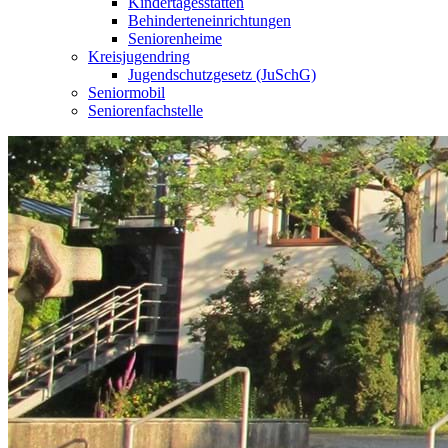
Kindertagesstätten
Behinderteneinrichtungen
Seniorenheime
Kreisjugendring
Jugendschutzgesetz (JuSchG)
Seniormobil
Seniorenfachstelle