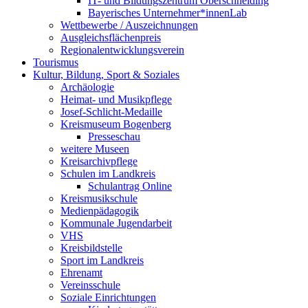
IT- und Bildungszentrum Oberschneiding
Bayerisches Unternehmer*innenLab
Wettbewerbe / Auszeichnungen
Ausgleichsflächenpreis
Regionalentwicklungsverein
Tourismus
Kultur, Bildung, Sport & Soziales
Archäologie
Heimat- und Musikpflege
Josef-Schlicht-Medaille
Kreismuseum Bogenberg
Presseschau
weitere Museen
Kreisarchivpflege
Schulen im Landkreis
Schulantrag Online
Kreismusikschule
Medienpädagogik
Kommunale Jugendarbeit
VHS
Kreisbildstelle
Sport im Landkreis
Ehrenamt
Vereinsschule
Soziale Einrichtungen