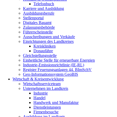
Telefonbuch
Karriere und Ausbildung
Ausbildungsberufe
Stellenportal
Digitales Bauamt
Zulassungsbehörde
Führerscheinstelle
Ausschreibungen und Verkäufe
Einrichtungen des Landkreises
Kreiskliniken
Donaufähre
Gleichstellungsstelle
Einheitliche Stelle für erneuerbare Energien
Industrie-Emissionsrichtlinie (IE-RL)
Register Feuerungsanlagen 44. BImSchV
Geo-Informationssystem GeoBIS
Wirtschaft & Kreisentwicklung
Wirtschaftsserviceteam
Unternehmen im Landkreis
Industrie
Handel
Handwerk und Manufaktur
Dienstleistungen
Firmenbesuche
Ausbildung im Landkreis