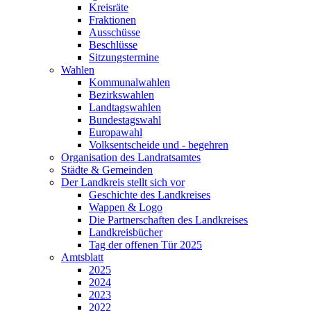
Kreisräte
Fraktionen
Ausschüsse
Beschlüsse
Sitzungstermine
Wahlen
Kommunalwahlen
Bezirkswahlen
Landtagswahlen
Bundestagswahl
Europawahl
Volksentscheide und - begehren
Organisation des Landratsamtes
Städte & Gemeinden
Der Landkreis stellt sich vor
Geschichte des Landkreises
Wappen & Logo
Die Partnerschaften des Landkreises
Landkreisbücher
Tag der offenen Tür 2025
Amtsblatt
2025
2024
2023
2022