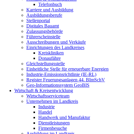
Telefonbuch
Karriere und Ausbildung
Ausbildungsberufe
Stellenportal
Digitales Bauamt
Zulassungsbehörde
Führerscheinstelle
Ausschreibungen und Verkäufe
Einrichtungen des Landkreises
Kreiskliniken
Donaufähre
Gleichstellungsstelle
Einheitliche Stelle für erneuerbare Energien
Industrie-Emissionsrichtlinie (IE-RL)
Register Feuerungsanlagen 44. BImSchV
Geo-Informationssystem GeoBIS
Wirtschaft & Kreisentwicklung
Wirtschaftsserviceteam
Unternehmen im Landkreis
Industrie
Handel
Handwerk und Manufaktur
Dienstleistungen
Firmenbesuche
Ausbildung im Landkreis