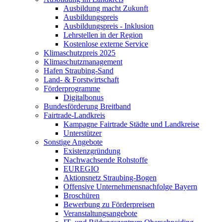
Ausbildung macht Zukunft
Ausbildungspreis
Ausbildungspreis - Inklusion
Lehrstellen in der Region
Kostenlose externe Service
Klimaschutzpreis 2025
Klimaschutzmanagement
Hafen Straubing-Sand
Land- & Forstwirtschaft
Förderprogramme
Digitalbonus
Bundesförderung Breitband
Fairtrade-Landkreis
Kampagne Fairtrade Städte und Landkreise
Unterstützer
Sonstige Angebote
Existenzgründung
Nachwachsende Rohstoffe
EUREGIO
Aktionsnetz Straubing-Bogen
Offensive Unternehmensnachfolge Bayern
Broschüren
Bewerbung zu Förderpreisen
Veranstaltungsangebote