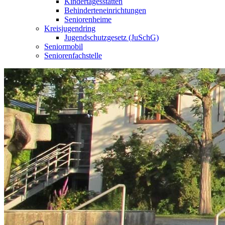
Kindertagesstätten
Behinderteneinrichtungen
Seniorenheime
Kreisjugendring
Jugendschutzgesetz (JuSchG)
Seniormobil
Seniorenfachstelle