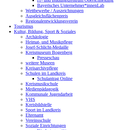
IT- und Bildungszentrum Oberschneiding
Bayerisches Unternehmer*innenLab
Wettbewerbe / Auszeichnungen
Ausgleichsflächenpreis
Regionalentwicklungsverein
Tourismus
Kultur, Bildung, Sport & Soziales
Archäologie
Heimat- und Musikpflege
Josef-Schlicht-Medaille
Kreismuseum Bogenberg
Presseschau
weitere Museen
Kreisarchivpflege
Schulen im Landkreis
Schulantrag Online
Kreismusikschule
Medienpädagogik
Kommunale Jugendarbeit
VHS
Kreisbildstelle
Sport im Landkreis
Ehrenamt
Vereinsschule
Soziale Einrichtungen