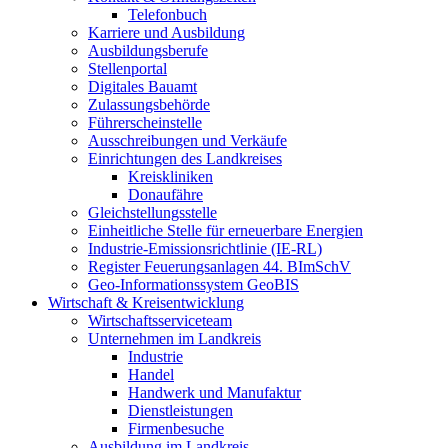
Telefonbuch
Karriere und Ausbildung
Ausbildungsberufe
Stellenportal
Digitales Bauamt
Zulassungsbehörde
Führerscheinstelle
Ausschreibungen und Verkäufe
Einrichtungen des Landkreises
Kreiskliniken
Donaufähre
Gleichstellungsstelle
Einheitliche Stelle für erneuerbare Energien
Industrie-Emissionsrichtlinie (IE-RL)
Register Feuerungsanlagen 44. BImSchV
Geo-Informationssystem GeoBIS
Wirtschaft & Kreisentwicklung
Wirtschaftsserviceteam
Unternehmen im Landkreis
Industrie
Handel
Handwerk und Manufaktur
Dienstleistungen
Firmenbesuche
Ausbildung im Landkreis