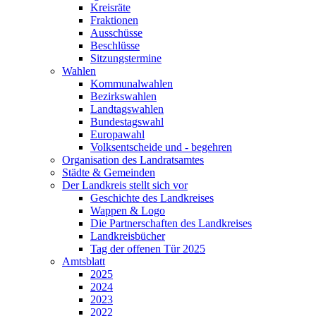
Kreisräte
Fraktionen
Ausschüsse
Beschlüsse
Sitzungstermine
Wahlen
Kommunalwahlen
Bezirkswahlen
Landtagswahlen
Bundestagswahl
Europawahl
Volksentscheide und - begehren
Organisation des Landratsamtes
Städte & Gemeinden
Der Landkreis stellt sich vor
Geschichte des Landkreises
Wappen & Logo
Die Partnerschaften des Landkreises
Landkreisbücher
Tag der offenen Tür 2025
Amtsblatt
2025
2024
2023
2022