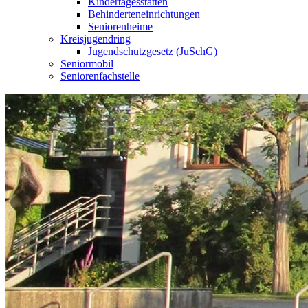
Kindertagesstätten
Behinderteneinrichtungen
Seniorenheime
Kreisjugendring
Jugendschutzgesetz (JuSchG)
Seniormobil
Seniorenfachstelle