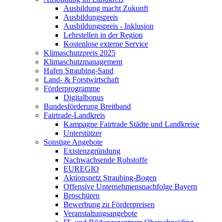
Ausbildung macht Zukunft
Ausbildungspreis
Ausbildungspreis - Inklusion
Lehrstellen in der Region
Kostenlose externe Service
Klimaschutzpreis 2025
Klimaschutzmanagement
Hafen Straubing-Sand
Land- & Forstwirtschaft
Förderprogramme
Digitalbonus
Bundesförderung Breitband
Fairtrade-Landkreis
Kampagne Fairtrade Städte und Landkreise
Unterstützer
Sonstige Angebote
Existenzgründung
Nachwachsende Rohstoffe
EUREGIO
Aktionsnetz Straubing-Bogen
Offensive Unternehmensnachfolge Bayern
Broschüren
Bewerbung zu Förderpreisen
Veranstaltungsangebote