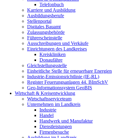
Telefonbuch
Karriere und Ausbildung
Ausbildungsberufe
Stellenportal
Digitales Bauamt
Zulassungsbehörde
Führerscheinstelle
Ausschreibungen und Verkäufe
Einrichtungen des Landkreises
Kreiskliniken
Donaufähre
Gleichstellungsstelle
Einheitliche Stelle für erneuerbare Energien
Industrie-Emissionsrichtlinie (IE-RL)
Register Feuerungsanlagen 44. BImSchV
Geo-Informationssystem GeoBIS
Wirtschaft & Kreisentwicklung
Wirtschaftsserviceteam
Unternehmen im Landkreis
Industrie
Handel
Handwerk und Manufaktur
Dienstleistungen
Firmenbesuche
Ausbildung im Landkreis