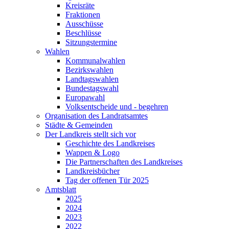
Kreisräte
Fraktionen
Ausschüsse
Beschlüsse
Sitzungstermine
Wahlen
Kommunalwahlen
Bezirkswahlen
Landtagswahlen
Bundestagswahl
Europawahl
Volksentscheide und - begehren
Organisation des Landratsamtes
Städte & Gemeinden
Der Landkreis stellt sich vor
Geschichte des Landkreises
Wappen & Logo
Die Partnerschaften des Landkreises
Landkreisbücher
Tag der offenen Tür 2025
Amtsblatt
2025
2024
2023
2022