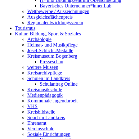
IT- und Bildungszentrum Oberschneiding
Bayerisches Unternehmer*innenLab
Wettbewerbe / Auszeichnungen
Ausgleichsflächenpreis
Regionalentwicklungsverein
Tourismus
Kultur, Bildung, Sport & Soziales
Archäologie
Heimat- und Musikpflege
Josef-Schlicht-Medaille
Kreismuseum Bogenberg
Presseschau
weitere Museen
Kreisarchivpflege
Schulen im Landkreis
Schulantrag Online
Kreismusikschule
Medienpädagogik
Kommunale Jugendarbeit
VHS
Kreisbildstelle
Sport im Landkreis
Ehrenamt
Vereinsschule
Soziale Einrichtungen