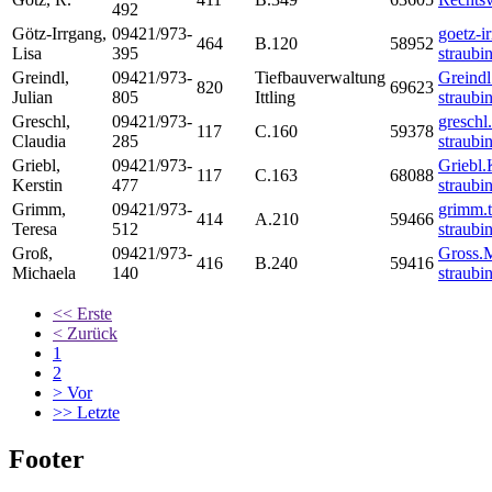
492
Götz-Irrgang
,
09421/973-
goetz-i
464
B.120
58952
Lisa
395
straubi
Greindl
,
09421/973-
Tiefbauverwaltung
Greindl
820
69623
Julian
805
Ittling
straubi
Greschl
,
09421/973-
greschl
117
C.160
59378
Claudia
285
straubi
Griebl
,
09421/973-
Griebl.
117
C.163
68088
Kerstin
477
straubi
Grimm
,
09421/973-
grimm.t
414
A.210
59466
Teresa
512
straubi
Groß
,
09421/973-
Gross.
416
B.240
59416
Michaela
140
straubi
<<
Erste
<
Zurück
1
2
>
Vor
>>
Letzte
Footer