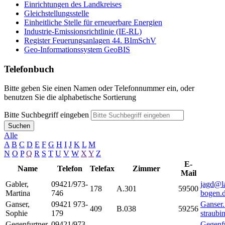
Einrichtungen des Landkreises
Gleichstellungsstelle
Einheitliche Stelle für erneuerbare Energien
Industrie-Emissionsrichtlinie (IE-RL)
Register Feuerungsanlagen 44. BImSchV
Geo-Informationssystem GeoBIS
Telefonbuch
Bitte geben Sie einen Namen oder Telefonnummer ein, oder
benutzen Sie die alphabetische Sortierung
Bitte Suchbegriff eingeben
Suchen
Alle
A
B
C
D
E
F
G
H
I
J
K
L
M
N
O
P
Q
R
S
T
U
V
W
X
Y
Z
E-
Name
Telefon
Telefax
Zimmer
Mail
Gabler
,
09421/973-
jagd@la
178
A.301
59500
Martina
746
bogen.
Ganser
,
09421 973-
Ganser
409
B.038
59256
Sophie
179
straubi
Gegenfurtner
,
09421/973-
Gegenfu