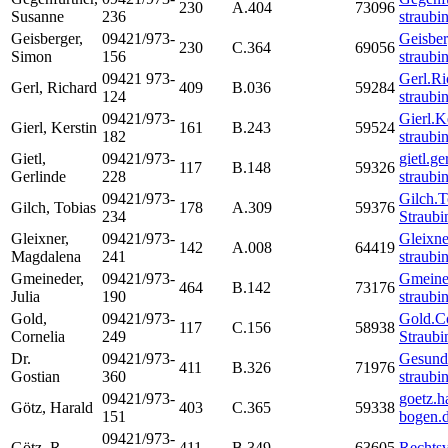
230
A.404
73096
Susanne
236
straubi
Geisberger
,
09421/973-
Geisbe
230
C.364
69056
Simon
156
straubi
09421 973-
Gerl.Ri
Gerl
,
Richard
409
B.036
59284
124
straubi
09421/973-
Gierl.K
Gierl
,
Kerstin
161
B.243
59524
182
straubi
Gietl
,
09421/973-
gietl.g
117
B.148
59326
Gerlinde
228
straubi
09421/973-
Gilch.
Gilch
,
Tobias
178
A.309
59376
234
Straub
Gleixner
,
09421/973-
Gleixn
142
A.008
64419
Magdalena
241
straubi
Gmeineder
,
09421/973-
Gmeined
464
B.142
73176
Julia
190
straubi
Gold
,
09421/973-
Gold.C
117
C.156
58938
Cornelia
249
Straub
Dr.
09421/973-
Gesund
411
B.326
71976
Gostian
360
straubi
09421/973-
goetz.h
Götz
,
Harald
403
C.365
59338
151
bogen.
09421/973-
Götz
,
R.
411
B.349
63605
Rechtsv