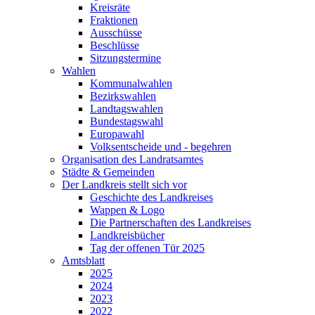
Kreisräte
Fraktionen
Ausschüsse
Beschlüsse
Sitzungstermine
Wahlen
Kommunalwahlen
Bezirkswahlen
Landtagswahlen
Bundestagswahl
Europawahl
Volksentscheide und - begehren
Organisation des Landratsamtes
Städte & Gemeinden
Der Landkreis stellt sich vor
Geschichte des Landkreises
Wappen & Logo
Die Partnerschaften des Landkreises
Landkreisbücher
Tag der offenen Tür 2025
Amtsblatt
2025
2024
2023
2022