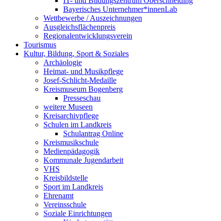
IT- und Bildungszentrum Oberschneiding
Bayerisches Unternehmer*innenLab
Wettbewerbe / Auszeichnungen
Ausgleichsflächenpreis
Regionalentwicklungsverein
Tourismus
Kultur, Bildung, Sport & Soziales
Archäologie
Heimat- und Musikpflege
Josef-Schlicht-Medaille
Kreismuseum Bogenberg
Presseschau
weitere Museen
Kreisarchivpflege
Schulen im Landkreis
Schulantrag Online
Kreismusikschule
Medienpädagogik
Kommunale Jugendarbeit
VHS
Kreisbildstelle
Sport im Landkreis
Ehrenamt
Vereinsschule
Soziale Einrichtungen