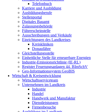
Telefonbuch
Karriere und Ausbildung
Ausbildungsberufe
Stellenportal
Digitales Bauamt
Zulassungsbehörde
Führerscheinstelle
Ausschreibungen und Verkäufe
Einrichtungen des Landkreises
Kreiskliniken
Donaufähre
Gleichstellungsstelle
Einheitliche Stelle für erneuerbare Energien
Industrie-Emissionsrichtlinie (IE-RL)
Register Feuerungsanlagen 44. BImSchV
Geo-Informationssystem GeoBIS
Wirtschaft & Kreisentwicklung
Wirtschaftsserviceteam
Unternehmen im Landkreis
Industrie
Handel
Handwerk und Manufaktur
Dienstleistungen
Firmenbesuche
Ausbildung im Landkreis