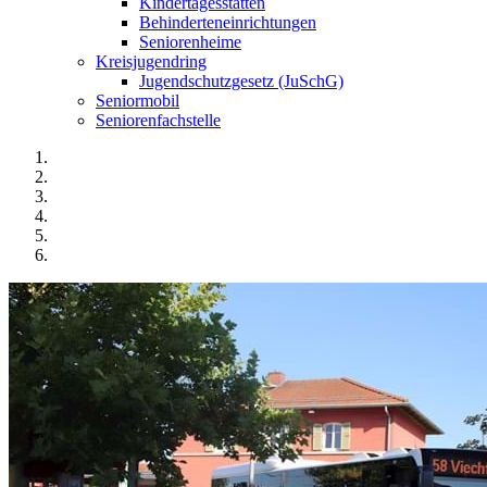
Kindertagesstätten
Behinderteneinrichtungen
Seniorenheime
Kreisjugendring
Jugendschutzgesetz (JuSchG)
Seniormobil
Seniorenfachstelle