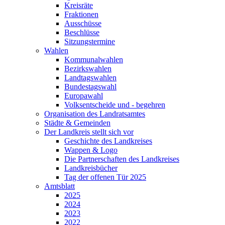
Kreisräte
Fraktionen
Ausschüsse
Beschlüsse
Sitzungstermine
Wahlen
Kommunalwahlen
Bezirkswahlen
Landtagswahlen
Bundestagswahl
Europawahl
Volksentscheide und - begehren
Organisation des Landratsamtes
Städte & Gemeinden
Der Landkreis stellt sich vor
Geschichte des Landkreises
Wappen & Logo
Die Partnerschaften des Landkreises
Landkreisbücher
Tag der offenen Tür 2025
Amtsblatt
2025
2024
2023
2022