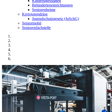
Kindertagesstätten
Behinderteneinrichtungen
Seniorenheime
Kreisjugendring
Jugendschutzgesetz (JuSchG)
Seniormobil
Seniorenfachstelle