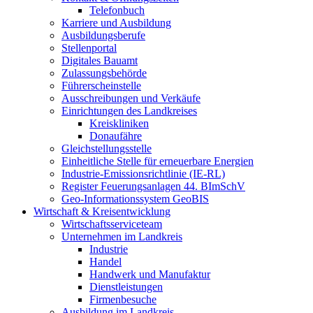
Telefonbuch
Karriere und Ausbildung
Ausbildungsberufe
Stellenportal
Digitales Bauamt
Zulassungsbehörde
Führerscheinstelle
Ausschreibungen und Verkäufe
Einrichtungen des Landkreises
Kreiskliniken
Donaufähre
Gleichstellungsstelle
Einheitliche Stelle für erneuerbare Energien
Industrie-Emissionsrichtlinie (IE-RL)
Register Feuerungsanlagen 44. BImSchV
Geo-Informationssystem GeoBIS
Wirtschaft & Kreisentwicklung
Wirtschaftsserviceteam
Unternehmen im Landkreis
Industrie
Handel
Handwerk und Manufaktur
Dienstleistungen
Firmenbesuche
Ausbildung im Landkreis