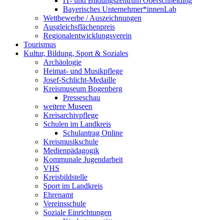
IT- und Bildungszentrum Oberschneiding
Bayerisches Unternehmer*innenLab
Wettbewerbe / Auszeichnungen
Ausgleichsflächenpreis
Regionalentwicklungsverein
Tourismus
Kultur, Bildung, Sport & Soziales
Archäologie
Heimat- und Musikpflege
Josef-Schlicht-Medaille
Kreismuseum Bogenberg
Presseschau
weitere Museen
Kreisarchivpflege
Schulen im Landkreis
Schulantrag Online
Kreismusikschule
Medienpädagogik
Kommunale Jugendarbeit
VHS
Kreisbildstelle
Sport im Landkreis
Ehrenamt
Vereinsschule
Soziale Einrichtungen