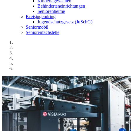
Kindertagesstätten
Behinderteneinrichtungen
Seniorenheime
Kreisjugendring
Jugendschutzgesetz (JuSchG)
Seniormobil
Seniorenfachstelle