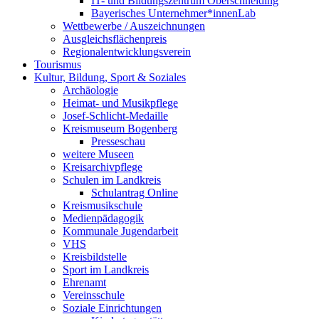
IT- und Bildungszentrum Oberschneiding
Bayerisches Unternehmer*innenLab
Wettbewerbe / Auszeichnungen
Ausgleichsflächenpreis
Regionalentwicklungsverein
Tourismus
Kultur, Bildung, Sport & Soziales
Archäologie
Heimat- und Musikpflege
Josef-Schlicht-Medaille
Kreismuseum Bogenberg
Presseschau
weitere Museen
Kreisarchivpflege
Schulen im Landkreis
Schulantrag Online
Kreismusikschule
Medienpädagogik
Kommunale Jugendarbeit
VHS
Kreisbildstelle
Sport im Landkreis
Ehrenamt
Vereinsschule
Soziale Einrichtungen