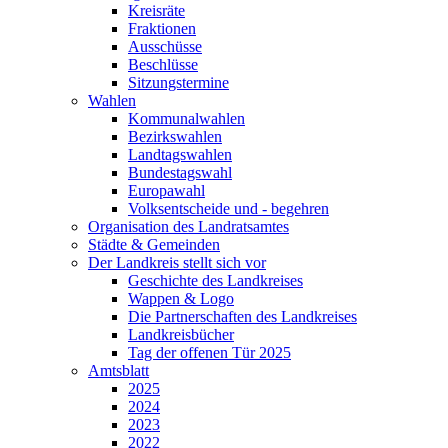
Kreisräte
Fraktionen
Ausschüsse
Beschlüsse
Sitzungstermine
Wahlen
Kommunalwahlen
Bezirkswahlen
Landtagswahlen
Bundestagswahl
Europawahl
Volksentscheide und - begehren
Organisation des Landratsamtes
Städte & Gemeinden
Der Landkreis stellt sich vor
Geschichte des Landkreises
Wappen & Logo
Die Partnerschaften des Landkreises
Landkreisbücher
Tag der offenen Tür 2025
Amtsblatt
2025
2024
2023
2022