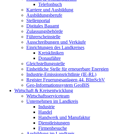
Telefonbuch
Karriere und Ausbildung
Ausbildungsberufe
Stellenportal
Digitales Bauamt
Zulassungsbehörde
Führerscheinstelle
Ausschreibungen und Verkäufe
Einrichtungen des Landkreises
Kreiskliniken
Donaufähre
Gleichstellungsstelle
Einheitliche Stelle für erneuerbare Energien
Industrie-Emissionsrichtlinie (IE-RL)
Register Feuerungsanlagen 44. BImSchV
Geo-Informationssystem GeoBIS
Wirtschaft & Kreisentwicklung
Wirtschaftsserviceteam
Unternehmen im Landkreis
Industrie
Handel
Handwerk und Manufaktur
Dienstleistungen
Firmenbesuche
Ausbildung im Landkreis