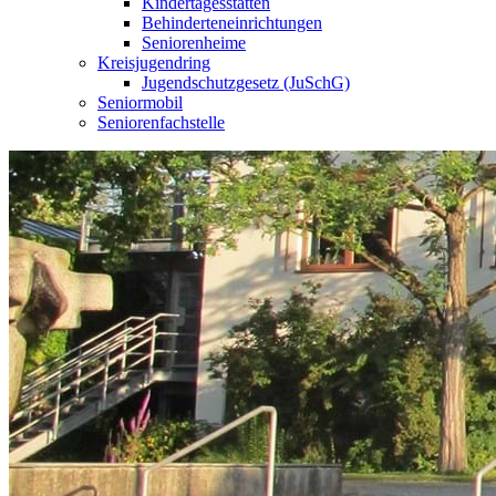
Kindertagesstätten
Behinderteneinrichtungen
Seniorenheime
Kreisjugendring
Jugendschutzgesetz (JuSchG)
Seniormobil
Seniorenfachstelle