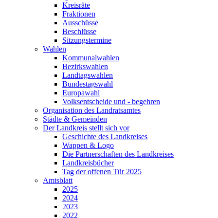
Kreisräte
Fraktionen
Ausschüsse
Beschlüsse
Sitzungstermine
Wahlen
Kommunalwahlen
Bezirkswahlen
Landtagswahlen
Bundestagswahl
Europawahl
Volksentscheide und - begehren
Organisation des Landratsamtes
Städte & Gemeinden
Der Landkreis stellt sich vor
Geschichte des Landkreises
Wappen & Logo
Die Partnerschaften des Landkreises
Landkreisbücher
Tag der offenen Tür 2025
Amtsblatt
2025
2024
2023
2022