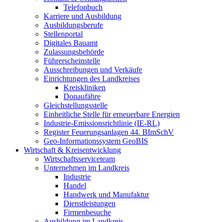
Telefonbuch
Karriere und Ausbildung
Ausbildungsberufe
Stellenportal
Digitales Bauamt
Zulassungsbehörde
Führerscheinstelle
Ausschreibungen und Verkäufe
Einrichtungen des Landkreises
Kreiskliniken
Donaufähre
Gleichstellungsstelle
Einheitliche Stelle für erneuerbare Energien
Industrie-Emissionsrichtlinie (IE-RL)
Register Feuerungsanlagen 44. BImSchV
Geo-Informationssystem GeoBIS
Wirtschaft & Kreisentwicklung
Wirtschaftsserviceteam
Unternehmen im Landkreis
Industrie
Handel
Handwerk und Manufaktur
Dienstleistungen
Firmenbesuche
Ausbildung im Landkreis