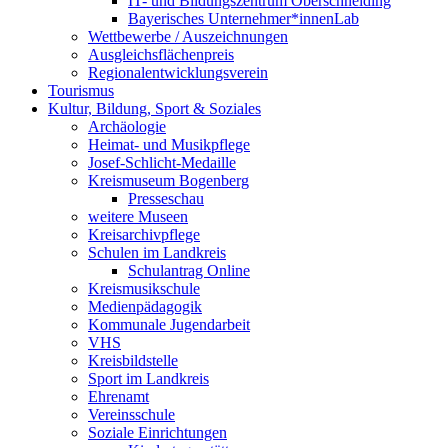
IT- und Bildungszentrum Oberschneiding
Bayerisches Unternehmer*innenLab
Wettbewerbe / Auszeichnungen
Ausgleichsflächenpreis
Regionalentwicklungsverein
Tourismus
Kultur, Bildung, Sport & Soziales
Archäologie
Heimat- und Musikpflege
Josef-Schlicht-Medaille
Kreismuseum Bogenberg
Presseschau
weitere Museen
Kreisarchivpflege
Schulen im Landkreis
Schulantrag Online
Kreismusikschule
Medienpädagogik
Kommunale Jugendarbeit
VHS
Kreisbildstelle
Sport im Landkreis
Ehrenamt
Vereinsschule
Soziale Einrichtungen