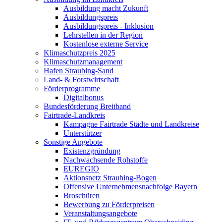
Ausbildung macht Zukunft
Ausbildungspreis
Ausbildungspreis - Inklusion
Lehrstellen in der Region
Kostenlose externe Service
Klimaschutzpreis 2025
Klimaschutzmanagement
Hafen Straubing-Sand
Land- & Forstwirtschaft
Förderprogramme
Digitalbonus
Bundesförderung Breitband
Fairtrade-Landkreis
Kampagne Fairtrade Städte und Landkreise
Unterstützer
Sonstige Angebote
Existenzgründung
Nachwachsende Rohstoffe
EUREGIO
Aktionsnetz Straubing-Bogen
Offensive Unternehmensnachfolge Bayern
Broschüren
Bewerbung zu Förderpreisen
Veranstaltungsangebote