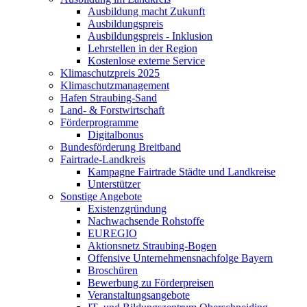
Ausbildung macht Zukunft
Ausbildungspreis
Ausbildungspreis - Inklusion
Lehrstellen in der Region
Kostenlose externe Service
Klimaschutzpreis 2025
Klimaschutzmanagement
Hafen Straubing-Sand
Land- & Forstwirtschaft
Förderprogramme
Digitalbonus
Bundesförderung Breitband
Fairtrade-Landkreis
Kampagne Fairtrade Städte und Landkreise
Unterstützer
Sonstige Angebote
Existenzgründung
Nachwachsende Rohstoffe
EUREGIO
Aktionsnetz Straubing-Bogen
Offensive Unternehmensnachfolge Bayern
Broschüren
Bewerbung zu Förderpreisen
Veranstaltungsangebote