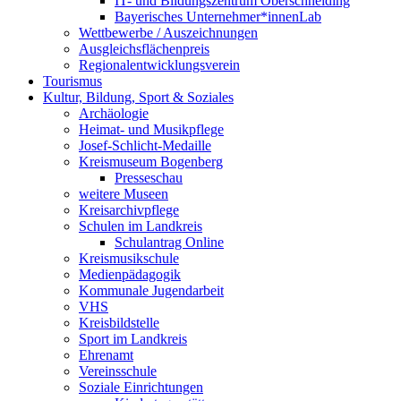
IT- und Bildungszentrum Oberschneiding
Bayerisches Unternehmer*innenLab
Wettbewerbe / Auszeichnungen
Ausgleichsflächenpreis
Regionalentwicklungsverein
Tourismus
Kultur, Bildung, Sport & Soziales
Archäologie
Heimat- und Musikpflege
Josef-Schlicht-Medaille
Kreismuseum Bogenberg
Presseschau
weitere Museen
Kreisarchivpflege
Schulen im Landkreis
Schulantrag Online
Kreismusikschule
Medienpädagogik
Kommunale Jugendarbeit
VHS
Kreisbildstelle
Sport im Landkreis
Ehrenamt
Vereinsschule
Soziale Einrichtungen