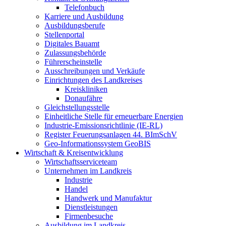
Telefonbuch
Karriere und Ausbildung
Ausbildungsberufe
Stellenportal
Digitales Bauamt
Zulassungsbehörde
Führerscheinstelle
Ausschreibungen und Verkäufe
Einrichtungen des Landkreises
Kreiskliniken
Donaufähre
Gleichstellungsstelle
Einheitliche Stelle für erneuerbare Energien
Industrie-Emissionsrichtlinie (IE-RL)
Register Feuerungsanlagen 44. BImSchV
Geo-Informationssystem GeoBIS
Wirtschaft & Kreisentwicklung
Wirtschaftsserviceteam
Unternehmen im Landkreis
Industrie
Handel
Handwerk und Manufaktur
Dienstleistungen
Firmenbesuche
Ausbildung im Landkreis