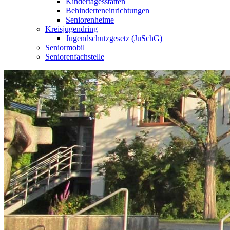
Kindertagesstätten
Behinderteneinrichtungen
Seniorenheime
Kreisjugendring
Jugendschutzgesetz (JuSchG)
Seniormobil
Seniorenfachstelle