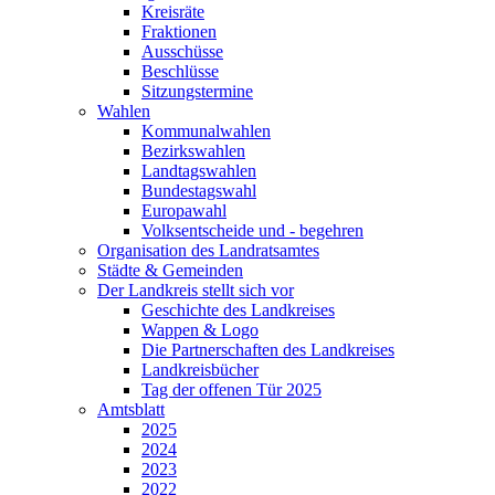
Kreisräte
Fraktionen
Ausschüsse
Beschlüsse
Sitzungstermine
Wahlen
Kommunalwahlen
Bezirkswahlen
Landtagswahlen
Bundestagswahl
Europawahl
Volksentscheide und - begehren
Organisation des Landratsamtes
Städte & Gemeinden
Der Landkreis stellt sich vor
Geschichte des Landkreises
Wappen & Logo
Die Partnerschaften des Landkreises
Landkreisbücher
Tag der offenen Tür 2025
Amtsblatt
2025
2024
2023
2022