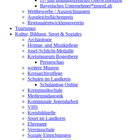
IT- und Bildungszentrum Oberschneiding
Bayerisches Unternehmer*innenLab
Wettbewerbe / Auszeichnungen
Ausgleichsflächenpreis
Regionalentwicklungsverein
Tourismus
Kultur, Bildung, Sport & Soziales
Archäologie
Heimat- und Musikpflege
Josef-Schlicht-Medaille
Kreismuseum Bogenberg
Presseschau
weitere Museen
Kreisarchivpflege
Schulen im Landkreis
Schulantrag Online
Kreismusikschule
Medienpädagogik
Kommunale Jugendarbeit
VHS
Kreisbildstelle
Sport im Landkreis
Ehrenamt
Vereinsschule
Soziale Einrichtungen