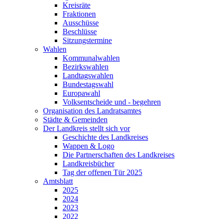
Kreisräte
Fraktionen
Ausschüsse
Beschlüsse
Sitzungstermine
Wahlen
Kommunalwahlen
Bezirkswahlen
Landtagswahlen
Bundestagswahl
Europawahl
Volksentscheide und - begehren
Organisation des Landratsamtes
Städte & Gemeinden
Der Landkreis stellt sich vor
Geschichte des Landkreises
Wappen & Logo
Die Partnerschaften des Landkreises
Landkreisbücher
Tag der offenen Tür 2025
Amtsblatt
2025
2024
2023
2022