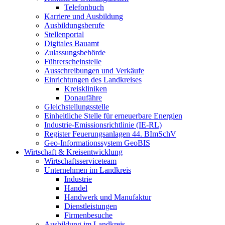
Telefonbuch
Karriere und Ausbildung
Ausbildungsberufe
Stellenportal
Digitales Bauamt
Zulassungsbehörde
Führerscheinstelle
Ausschreibungen und Verkäufe
Einrichtungen des Landkreises
Kreiskliniken
Donaufähre
Gleichstellungsstelle
Einheitliche Stelle für erneuerbare Energien
Industrie-Emissionsrichtlinie (IE-RL)
Register Feuerungsanlagen 44. BImSchV
Geo-Informationssystem GeoBIS
Wirtschaft & Kreisentwicklung
Wirtschaftsserviceteam
Unternehmen im Landkreis
Industrie
Handel
Handwerk und Manufaktur
Dienstleistungen
Firmenbesuche
Ausbildung im Landkreis