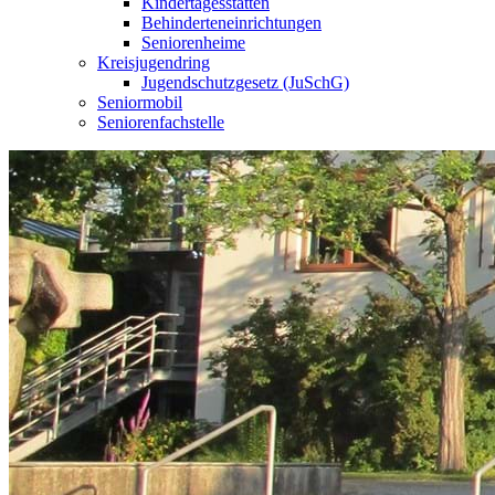
Kindertagesstätten
Behinderteneinrichtungen
Seniorenheime
Kreisjugendring
Jugendschutzgesetz (JuSchG)
Seniormobil
Seniorenfachstelle