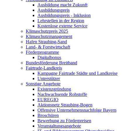
Ausbildung macht Zukunft
Ausbildungspreis
Ausbildungspreis - Inklusion
Lehrstellen in der Region
Kostenlose externe Service
Klimaschutzpreis 2025
Klimaschutzmanagement
Hafen Straubing-Sand
Land- & Forstwirtschaft
Förderprogramme
Digitalbonus
Bundesförderung Breitband
Fairtrade-Landkreis
Kampagne Fairtrade Städte und Landkreise
Unterstützer
Sonstige Angebote
Existenzgründung
Nachwachsende Rohstoffe
EUREGIO
Aktionsnetz Straubing-Bogen
Offensive Unternehmensnachfolge Bayern
Broschüren
Bewerbung zu Förderpreisen
Veranstaltungsangebote