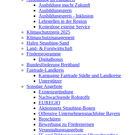
Ausbildung macht Zukunft
Ausbildungspreis
Ausbildungspreis - Inklusion
Lehrstellen in der Region
Kostenlose externe Service
Klimaschutzpreis 2025
Klimaschutzmanagement
Hafen Straubing-Sand
Land- & Forstwirtschaft
Förderprogramme
Digitalbonus
Bundesförderung Breitband
Fairtrade-Landkreis
Kampagne Fairtrade Städte und Landkreise
Unterstützer
Sonstige Angebote
Existenzgründung
Nachwachsende Rohstoffe
EUREGIO
Aktionsnetz Straubing-Bogen
Offensive Unternehmensnachfolge Bayern
Broschüren
Bewerbung zu Förderpreisen
Veranstaltungsangebote