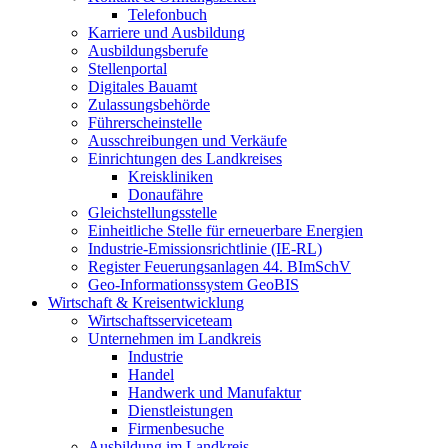
Telefonbuch
Karriere und Ausbildung
Ausbildungsberufe
Stellenportal
Digitales Bauamt
Zulassungsbehörde
Führerscheinstelle
Ausschreibungen und Verkäufe
Einrichtungen des Landkreises
Kreiskliniken
Donaufähre
Gleichstellungsstelle
Einheitliche Stelle für erneuerbare Energien
Industrie-Emissionsrichtlinie (IE-RL)
Register Feuerungsanlagen 44. BImSchV
Geo-Informationssystem GeoBIS
Wirtschaft & Kreisentwicklung
Wirtschaftsserviceteam
Unternehmen im Landkreis
Industrie
Handel
Handwerk und Manufaktur
Dienstleistungen
Firmenbesuche
Ausbildung im Landkreis