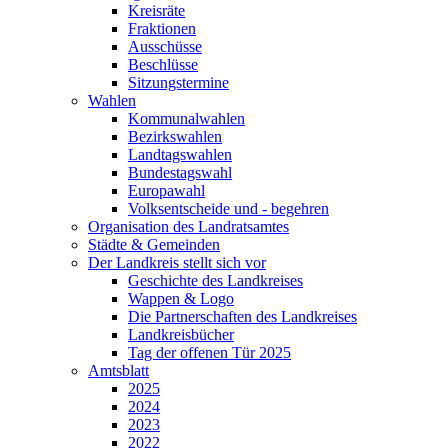
Kreisräte
Fraktionen
Ausschüsse
Beschlüsse
Sitzungstermine
Wahlen
Kommunalwahlen
Bezirkswahlen
Landtagswahlen
Bundestagswahl
Europawahl
Volksentscheide und - begehren
Organisation des Landratsamtes
Städte & Gemeinden
Der Landkreis stellt sich vor
Geschichte des Landkreises
Wappen & Logo
Die Partnerschaften des Landkreises
Landkreisbücher
Tag der offenen Tür 2025
Amtsblatt
2025
2024
2023
2022