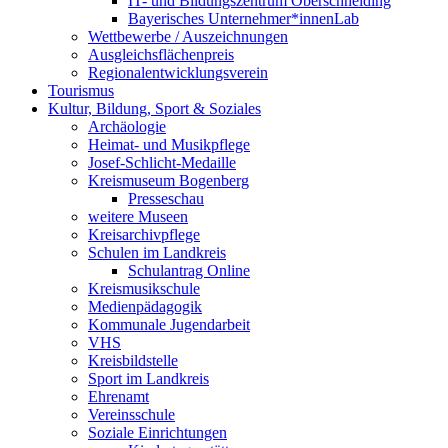
IT- und Bildungszentrum Oberschneiding
Bayerisches Unternehmer*innenLab
Wettbewerbe / Auszeichnungen
Ausgleichsflächenpreis
Regionalentwicklungsverein
Tourismus
Kultur, Bildung, Sport & Soziales
Archäologie
Heimat- und Musikpflege
Josef-Schlicht-Medaille
Kreismuseum Bogenberg
Presseschau
weitere Museen
Kreisarchivpflege
Schulen im Landkreis
Schulantrag Online
Kreismusikschule
Medienpädagogik
Kommunale Jugendarbeit
VHS
Kreisbildstelle
Sport im Landkreis
Ehrenamt
Vereinsschule
Soziale Einrichtungen