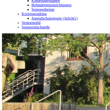
Kindertagesstätten
Behinderteneinrichtungen
Seniorenheime
Kreisjugendring
Jugendschutzgesetz (JuSchG)
Seniormobil
Seniorenfachstelle