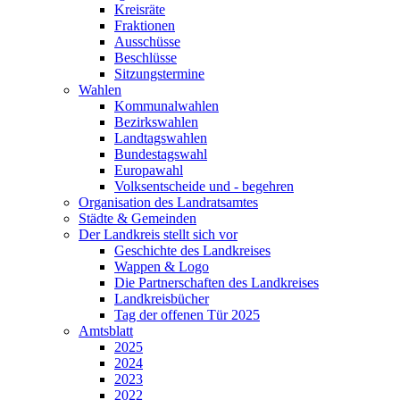
Kreisräte
Fraktionen
Ausschüsse
Beschlüsse
Sitzungstermine
Wahlen
Kommunalwahlen
Bezirkswahlen
Landtagswahlen
Bundestagswahl
Europawahl
Volksentscheide und - begehren
Organisation des Landratsamtes
Städte & Gemeinden
Der Landkreis stellt sich vor
Geschichte des Landkreises
Wappen & Logo
Die Partnerschaften des Landkreises
Landkreisbücher
Tag der offenen Tür 2025
Amtsblatt
2025
2024
2023
2022