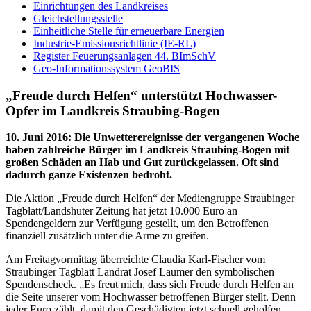
Einrichtungen des Landkreises
Gleichstellungsstelle
Einheitliche Stelle für erneuerbare Energien
Industrie-Emissionsrichtlinie (IE-RL)
Register Feuerungsanlagen 44. BImSchV
Geo-Informationssystem GeoBIS
„Freude durch Helfen“ unterstützt Hochwasser-
Opfer im Landkreis Straubing-Bogen
10. Juni 2016
:
Die Unwetterereignisse der vergangenen Woche
haben zahlreiche Bürger im Landkreis Straubing-Bogen mit
großen Schäden an Hab und Gut zurückgelassen. Oft sind
dadurch ganze Existenzen bedroht.
Die Aktion „Freude durch Helfen“ der Mediengruppe Straubinger
Tagblatt/Landshuter Zeitung hat jetzt 10.000 Euro an
Spendengeldern zur Verfügung gestellt, um den Betroffenen
finanziell zusätzlich unter die Arme zu greifen.
Am Freitagvormittag überreichte Claudia Karl-Fischer vom
Straubinger Tagblatt Landrat Josef Laumer den symbolischen
Spendenscheck. „Es freut mich, dass sich Freude durch Helfen an
die Seite unserer vom Hochwasser betroffenen Bürger stellt. Denn
jeder Euro zählt, damit den Geschädigten jetzt schnell geholfen