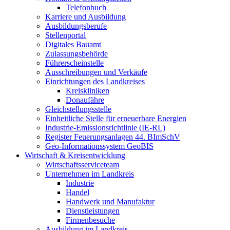
Telefonbuch
Karriere und Ausbildung
Ausbildungsberufe
Stellenportal
Digitales Bauamt
Zulassungsbehörde
Führerscheinstelle
Ausschreibungen und Verkäufe
Einrichtungen des Landkreises
Kreiskliniken
Donaufähre
Gleichstellungsstelle
Einheitliche Stelle für erneuerbare Energien
Industrie-Emissionsrichtlinie (IE-RL)
Register Feuerungsanlagen 44. BImSchV
Geo-Informationssystem GeoBIS
Wirtschaft & Kreisentwicklung
Wirtschaftsserviceteam
Unternehmen im Landkreis
Industrie
Handel
Handwerk und Manufaktur
Dienstleistungen
Firmenbesuche
Ausbildung im Landkreis