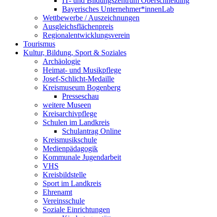
IT- und Bildungszentrum Oberschneiding
Bayerisches Unternehmer*innenLab
Wettbewerbe / Auszeichnungen
Ausgleichsflächenpreis
Regionalentwicklungsverein
Tourismus
Kultur, Bildung, Sport & Soziales
Archäologie
Heimat- und Musikpflege
Josef-Schlicht-Medaille
Kreismuseum Bogenberg
Presseschau
weitere Museen
Kreisarchivpflege
Schulen im Landkreis
Schulantrag Online
Kreismusikschule
Medienpädagogik
Kommunale Jugendarbeit
VHS
Kreisbildstelle
Sport im Landkreis
Ehrenamt
Vereinsschule
Soziale Einrichtungen