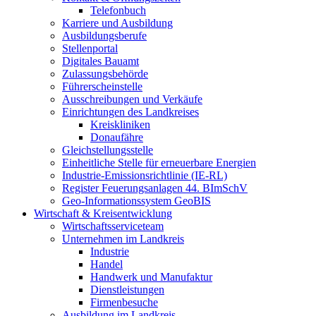
Telefonbuch
Karriere und Ausbildung
Ausbildungsberufe
Stellenportal
Digitales Bauamt
Zulassungsbehörde
Führerscheinstelle
Ausschreibungen und Verkäufe
Einrichtungen des Landkreises
Kreiskliniken
Donaufähre
Gleichstellungsstelle
Einheitliche Stelle für erneuerbare Energien
Industrie-Emissionsrichtlinie (IE-RL)
Register Feuerungsanlagen 44. BImSchV
Geo-Informationssystem GeoBIS
Wirtschaft & Kreisentwicklung
Wirtschaftsserviceteam
Unternehmen im Landkreis
Industrie
Handel
Handwerk und Manufaktur
Dienstleistungen
Firmenbesuche
Ausbildung im Landkreis