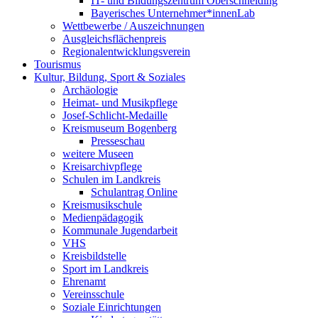
IT- und Bildungszentrum Oberschneiding
Bayerisches Unternehmer*innenLab
Wettbewerbe / Auszeichnungen
Ausgleichsflächenpreis
Regionalentwicklungsverein
Tourismus
Kultur, Bildung, Sport & Soziales
Archäologie
Heimat- und Musikpflege
Josef-Schlicht-Medaille
Kreismuseum Bogenberg
Presseschau
weitere Museen
Kreisarchivpflege
Schulen im Landkreis
Schulantrag Online
Kreismusikschule
Medienpädagogik
Kommunale Jugendarbeit
VHS
Kreisbildstelle
Sport im Landkreis
Ehrenamt
Vereinsschule
Soziale Einrichtungen