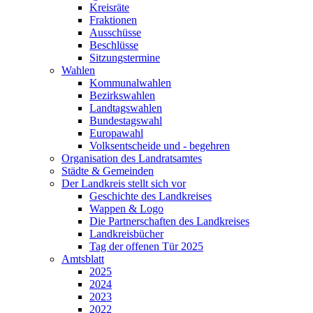
Kreisräte
Fraktionen
Ausschüsse
Beschlüsse
Sitzungstermine
Wahlen
Kommunalwahlen
Bezirkswahlen
Landtagswahlen
Bundestagswahl
Europawahl
Volksentscheide und - begehren
Organisation des Landratsamtes
Städte & Gemeinden
Der Landkreis stellt sich vor
Geschichte des Landkreises
Wappen & Logo
Die Partnerschaften des Landkreises
Landkreisbücher
Tag der offenen Tür 2025
Amtsblatt
2025
2024
2023
2022