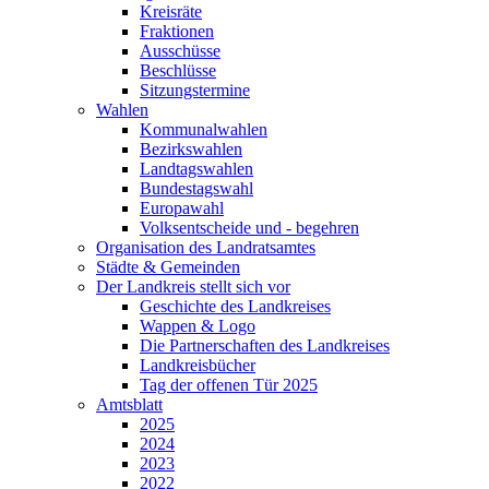
Kreisräte
Fraktionen
Ausschüsse
Beschlüsse
Sitzungstermine
Wahlen
Kommunalwahlen
Bezirkswahlen
Landtagswahlen
Bundestagswahl
Europawahl
Volksentscheide und - begehren
Organisation des Landratsamtes
Städte & Gemeinden
Der Landkreis stellt sich vor
Geschichte des Landkreises
Wappen & Logo
Die Partnerschaften des Landkreises
Landkreisbücher
Tag der offenen Tür 2025
Amtsblatt
2025
2024
2023
2022