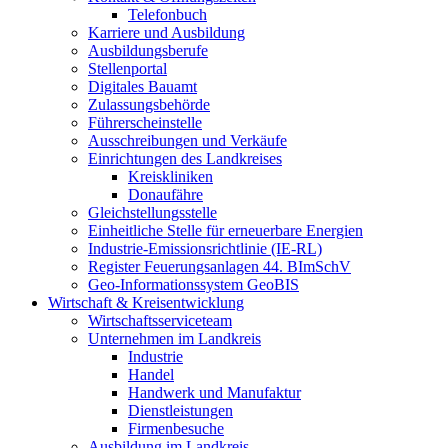
Telefonbuch
Karriere und Ausbildung
Ausbildungsberufe
Stellenportal
Digitales Bauamt
Zulassungsbehörde
Führerscheinstelle
Ausschreibungen und Verkäufe
Einrichtungen des Landkreises
Kreiskliniken
Donaufähre
Gleichstellungsstelle
Einheitliche Stelle für erneuerbare Energien
Industrie-Emissionsrichtlinie (IE-RL)
Register Feuerungsanlagen 44. BImSchV
Geo-Informationssystem GeoBIS
Wirtschaft & Kreisentwicklung
Wirtschaftsserviceteam
Unternehmen im Landkreis
Industrie
Handel
Handwerk und Manufaktur
Dienstleistungen
Firmenbesuche
Ausbildung im Landkreis