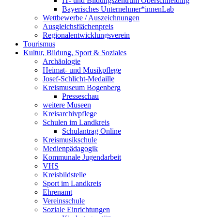
IT- und Bildungszentrum Oberschneiding
Bayerisches Unternehmer*innenLab
Wettbewerbe / Auszeichnungen
Ausgleichsflächenpreis
Regionalentwicklungsverein
Tourismus
Kultur, Bildung, Sport & Soziales
Archäologie
Heimat- und Musikpflege
Josef-Schlicht-Medaille
Kreismuseum Bogenberg
Presseschau
weitere Museen
Kreisarchivpflege
Schulen im Landkreis
Schulantrag Online
Kreismusikschule
Medienpädagogik
Kommunale Jugendarbeit
VHS
Kreisbildstelle
Sport im Landkreis
Ehrenamt
Vereinsschule
Soziale Einrichtungen