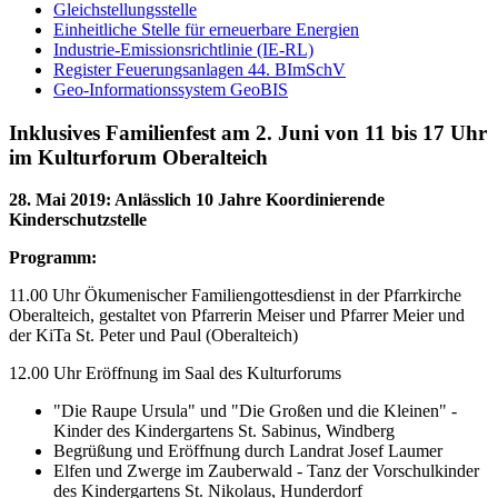
Gleichstellungsstelle
Einheitliche Stelle für erneuerbare Energien
Industrie-Emissionsrichtlinie (IE-RL)
Register Feuerungsanlagen 44. BImSchV
Geo-Informationssystem GeoBIS
Inklusives Familienfest am 2. Juni von 11 bis 17 Uhr
im Kulturforum Oberalteich
28. Mai 2019
:
Anlässlich 10 Jahre Koordinierende
Kinderschutzstelle
Programm:
11.00 Uhr Ökumenischer Familiengottesdienst in der Pfarrkirche
Oberalteich, gestaltet von Pfarrerin Meiser und Pfarrer Meier und
der KiTa St. Peter und Paul (Oberalteich)
12.00 Uhr Eröffnung im Saal des Kulturforums
"Die Raupe Ursula" und "Die Großen und die Kleinen" -
Kinder des Kindergartens St. Sabinus, Windberg
Begrüßung und Eröffnung durch Landrat Josef Laumer
Elfen und Zwerge im Zauberwald - Tanz der Vorschulkinder
des Kindergartens St. Nikolaus, Hunderdorf