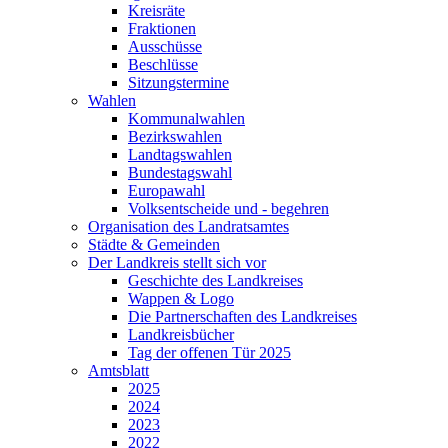
Kreisräte
Fraktionen
Ausschüsse
Beschlüsse
Sitzungstermine
Wahlen
Kommunalwahlen
Bezirkswahlen
Landtagswahlen
Bundestagswahl
Europawahl
Volksentscheide und - begehren
Organisation des Landratsamtes
Städte & Gemeinden
Der Landkreis stellt sich vor
Geschichte des Landkreises
Wappen & Logo
Die Partnerschaften des Landkreises
Landkreisbücher
Tag der offenen Tür 2025
Amtsblatt
2025
2024
2023
2022