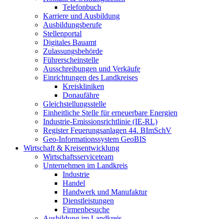
Telefonbuch
Karriere und Ausbildung
Ausbildungsberufe
Stellenportal
Digitales Bauamt
Zulassungsbehörde
Führerscheinstelle
Ausschreibungen und Verkäufe
Einrichtungen des Landkreises
Kreiskliniken
Donaufähre
Gleichstellungsstelle
Einheitliche Stelle für erneuerbare Energien
Industrie-Emissionsrichtlinie (IE-RL)
Register Feuerungsanlagen 44. BImSchV
Geo-Informationssystem GeoBIS
Wirtschaft & Kreisentwicklung
Wirtschaftsserviceteam
Unternehmen im Landkreis
Industrie
Handel
Handwerk und Manufaktur
Dienstleistungen
Firmenbesuche
Ausbildung im Landkreis