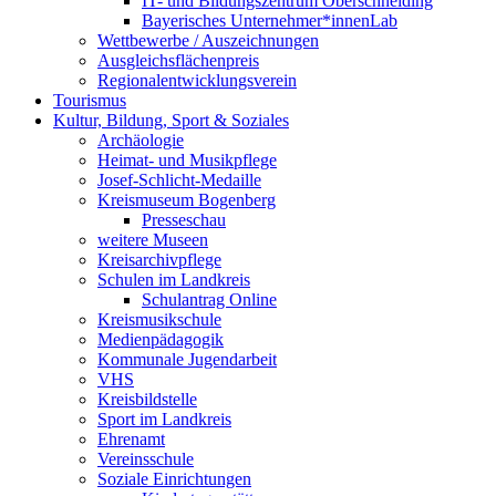
IT- und Bildungszentrum Oberschneiding
Bayerisches Unternehmer*innenLab
Wettbewerbe / Auszeichnungen
Ausgleichsflächenpreis
Regionalentwicklungsverein
Tourismus
Kultur, Bildung, Sport & Soziales
Archäologie
Heimat- und Musikpflege
Josef-Schlicht-Medaille
Kreismuseum Bogenberg
Presseschau
weitere Museen
Kreisarchivpflege
Schulen im Landkreis
Schulantrag Online
Kreismusikschule
Medienpädagogik
Kommunale Jugendarbeit
VHS
Kreisbildstelle
Sport im Landkreis
Ehrenamt
Vereinsschule
Soziale Einrichtungen