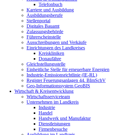
Telefonbuch
Karriere und Ausbildung
Ausbildungsberufe
Stellenportal
Digitales Bauamt
Zulassungsbehörde
Führerscheinstelle
Ausschreibungen und Verkäufe
Einrichtungen des Landkreises
Kreiskliniken
Donaufähre
Gleichstellungsstelle
Einheitliche Stelle für erneuerbare Energien
Industrie-Emissionsrichtlinie (IE-RL)
Register Feuerungsanlagen 44. BImSchV
Geo-Informationssystem GeoBIS
Wirtschaft & Kreisentwicklung
Wirtschaftsserviceteam
Unternehmen im Landkreis
Industrie
Handel
Handwerk und Manufaktur
Dienstleistungen
Firmenbesuche
Ausbildung im Landkreis