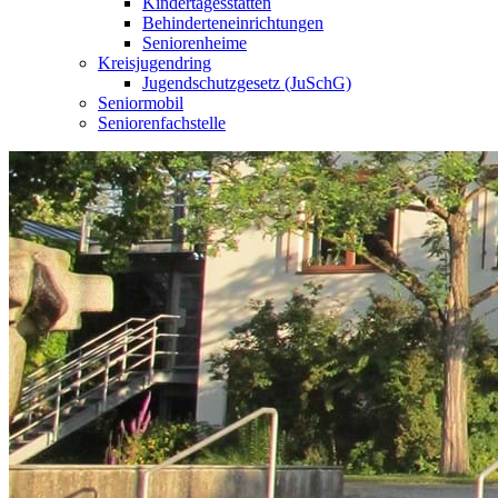
Kindertagesstätten
Behinderteneinrichtungen
Seniorenheime
Kreisjugendring
Jugendschutzgesetz (JuSchG)
Seniormobil
Seniorenfachstelle