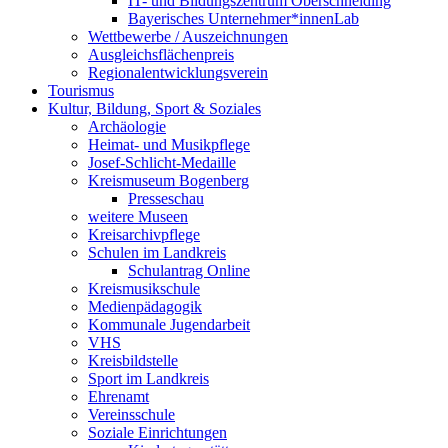
IT- und Bildungszentrum Oberschneiding
Bayerisches Unternehmer*innenLab
Wettbewerbe / Auszeichnungen
Ausgleichsflächenpreis
Regionalentwicklungsverein
Tourismus
Kultur, Bildung, Sport & Soziales
Archäologie
Heimat- und Musikpflege
Josef-Schlicht-Medaille
Kreismuseum Bogenberg
Presseschau
weitere Museen
Kreisarchivpflege
Schulen im Landkreis
Schulantrag Online
Kreismusikschule
Medienpädagogik
Kommunale Jugendarbeit
VHS
Kreisbildstelle
Sport im Landkreis
Ehrenamt
Vereinsschule
Soziale Einrichtungen