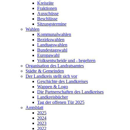
Kreisräte
Fraktionen
Ausschüsse
Beschlüsse
Sitzungstermine
Wahlen
Kommunalwahlen
Bezirkswahlen
Landtagswahlen
Bundestagswahl
Europawahl
Volksentscheide und - begehren
Organisation des Landratsamtes
Städte & Gemeinden
Der Landkreis stellt sich vor
Geschichte des Landkreises
Wappen & Logo
Die Partnerschaften des Landkreises
Landkreisbücher
Tag der offenen Tür 2025
Amtsblatt
2025
2024
2023
2022