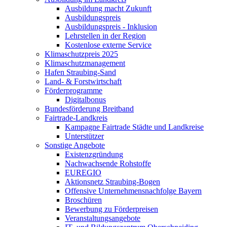
Ausbildung macht Zukunft
Ausbildungspreis
Ausbildungspreis - Inklusion
Lehrstellen in der Region
Kostenlose externe Service
Klimaschutzpreis 2025
Klimaschutzmanagement
Hafen Straubing-Sand
Land- & Forstwirtschaft
Förderprogramme
Digitalbonus
Bundesförderung Breitband
Fairtrade-Landkreis
Kampagne Fairtrade Städte und Landkreise
Unterstützer
Sonstige Angebote
Existenzgründung
Nachwachsende Rohstoffe
EUREGIO
Aktionsnetz Straubing-Bogen
Offensive Unternehmensnachfolge Bayern
Broschüren
Bewerbung zu Förderpreisen
Veranstaltungsangebote