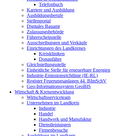
Telefonbuch
Karriere und Ausbildung
Ausbildungsberufe
Stellenportal
Digitales Bauamt
Zulassungsbehörde
Führerscheinstelle
Ausschreibungen und Verkäufe
Einrichtungen des Landkreises
Kreiskliniken
Donaufähre
Gleichstellungsstelle
Einheitliche Stelle für erneuerbare Energien
Industrie-Emissionsrichtlinie (IE-RL)
Register Feuerungsanlagen 44. BImSchV
Geo-Informationssystem GeoBIS
Wirtschaft & Kreisentwicklung
Wirtschaftsserviceteam
Unternehmen im Landkreis
Industrie
Handel
Handwerk und Manufaktur
Dienstleistungen
Firmenbesuche
Ausbildung im Landkreis