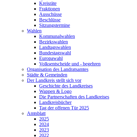
Kreisräte
Fraktionen
Ausschüsse
Beschlüsse
Sitzungstermine
Wahlen
Kommunalwahlen
Bezirkswahlen
Landtagswahlen
Bundestagswahl
Europawahl
Volksentscheide und - begehren
Organisation des Landratsamtes
Städte & Gemeinden
Der Landkreis stellt sich vor
Geschichte des Landkreises
Wappen & Logo
Die Partnerschaften des Landkreises
Landkreisbücher
Tag der offenen Tür 2025
Amtsblatt
2025
2024
2023
2022