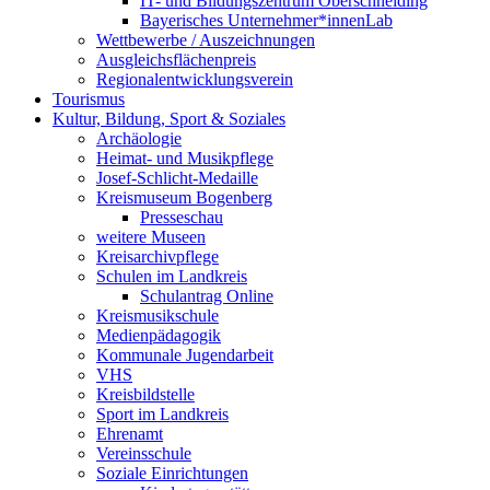
IT- und Bildungszentrum Oberschneiding
Bayerisches Unternehmer*innenLab
Wettbewerbe / Auszeichnungen
Ausgleichsflächenpreis
Regionalentwicklungsverein
Tourismus
Kultur, Bildung, Sport & Soziales
Archäologie
Heimat- und Musikpflege
Josef-Schlicht-Medaille
Kreismuseum Bogenberg
Presseschau
weitere Museen
Kreisarchivpflege
Schulen im Landkreis
Schulantrag Online
Kreismusikschule
Medienpädagogik
Kommunale Jugendarbeit
VHS
Kreisbildstelle
Sport im Landkreis
Ehrenamt
Vereinsschule
Soziale Einrichtungen