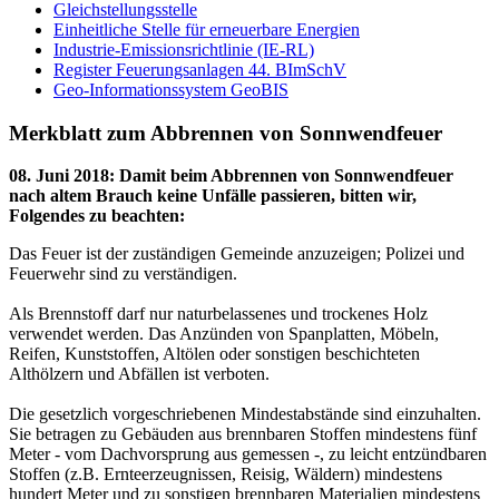
Gleichstellungsstelle
Einheitliche Stelle für erneuerbare Energien
Industrie-Emissionsrichtlinie (IE-RL)
Register Feuerungsanlagen 44. BImSchV
Geo-Informationssystem GeoBIS
Merkblatt zum Abbrennen von Sonnwendfeuer
08. Juni 2018
:
Damit beim Abbrennen von Sonnwendfeuer
nach altem Brauch keine Unfälle passieren, bitten wir,
Folgendes zu beachten:
Das Feuer ist der zuständigen Gemeinde anzuzeigen; Polizei und
Feuerwehr sind zu verständigen.
Als Brennstoff darf nur naturbelassenes und trockenes Holz
verwendet werden. Das Anzünden von Spanplatten, Möbeln,
Reifen, Kunststoffen, Altölen oder sonstigen beschichteten
Althölzern und Abfällen ist verboten.
Die gesetzlich vorgeschriebenen Mindestabstände sind einzuhalten.
Sie betragen zu Gebäuden aus brennbaren Stoffen mindestens fünf
Meter - vom Dachvorsprung aus gemessen -, zu leicht entzündbaren
Stoffen (z.B. Ernteerzeugnissen, Reisig, Wäldern) mindestens
hundert Meter und zu sonstigen brennbaren Materialien mindestens