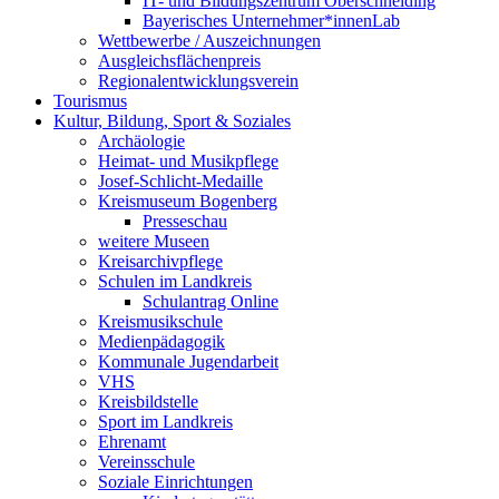
IT- und Bildungszentrum Oberschneiding
Bayerisches Unternehmer*innenLab
Wettbewerbe / Auszeichnungen
Ausgleichsflächenpreis
Regionalentwicklungsverein
Tourismus
Kultur, Bildung, Sport & Soziales
Archäologie
Heimat- und Musikpflege
Josef-Schlicht-Medaille
Kreismuseum Bogenberg
Presseschau
weitere Museen
Kreisarchivpflege
Schulen im Landkreis
Schulantrag Online
Kreismusikschule
Medienpädagogik
Kommunale Jugendarbeit
VHS
Kreisbildstelle
Sport im Landkreis
Ehrenamt
Vereinsschule
Soziale Einrichtungen