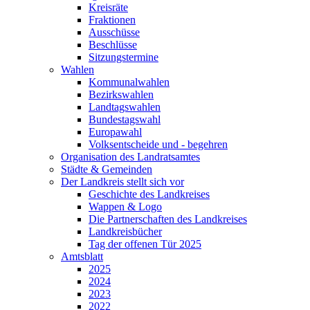
Kreisräte
Fraktionen
Ausschüsse
Beschlüsse
Sitzungstermine
Wahlen
Kommunalwahlen
Bezirkswahlen
Landtagswahlen
Bundestagswahl
Europawahl
Volksentscheide und - begehren
Organisation des Landratsamtes
Städte & Gemeinden
Der Landkreis stellt sich vor
Geschichte des Landkreises
Wappen & Logo
Die Partnerschaften des Landkreises
Landkreisbücher
Tag der offenen Tür 2025
Amtsblatt
2025
2024
2023
2022