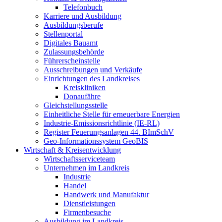
Telefonbuch
Karriere und Ausbildung
Ausbildungsberufe
Stellenportal
Digitales Bauamt
Zulassungsbehörde
Führerscheinstelle
Ausschreibungen und Verkäufe
Einrichtungen des Landkreises
Kreiskliniken
Donaufähre
Gleichstellungsstelle
Einheitliche Stelle für erneuerbare Energien
Industrie-Emissionsrichtlinie (IE-RL)
Register Feuerungsanlagen 44. BImSchV
Geo-Informationssystem GeoBIS
Wirtschaft & Kreisentwicklung
Wirtschaftsserviceteam
Unternehmen im Landkreis
Industrie
Handel
Handwerk und Manufaktur
Dienstleistungen
Firmenbesuche
Ausbildung im Landkreis