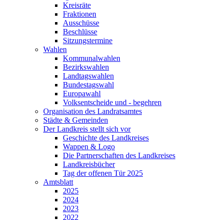
Kreisräte
Fraktionen
Ausschüsse
Beschlüsse
Sitzungstermine
Wahlen
Kommunalwahlen
Bezirkswahlen
Landtagswahlen
Bundestagswahl
Europawahl
Volksentscheide und - begehren
Organisation des Landratsamtes
Städte & Gemeinden
Der Landkreis stellt sich vor
Geschichte des Landkreises
Wappen & Logo
Die Partnerschaften des Landkreises
Landkreisbücher
Tag der offenen Tür 2025
Amtsblatt
2025
2024
2023
2022