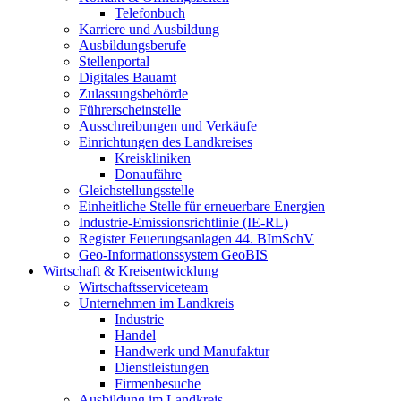
Telefonbuch
Karriere und Ausbildung
Ausbildungsberufe
Stellenportal
Digitales Bauamt
Zulassungsbehörde
Führerscheinstelle
Ausschreibungen und Verkäufe
Einrichtungen des Landkreises
Kreiskliniken
Donaufähre
Gleichstellungsstelle
Einheitliche Stelle für erneuerbare Energien
Industrie-Emissionsrichtlinie (IE-RL)
Register Feuerungsanlagen 44. BImSchV
Geo-Informationssystem GeoBIS
Wirtschaft & Kreisentwicklung
Wirtschaftsserviceteam
Unternehmen im Landkreis
Industrie
Handel
Handwerk und Manufaktur
Dienstleistungen
Firmenbesuche
Ausbildung im Landkreis