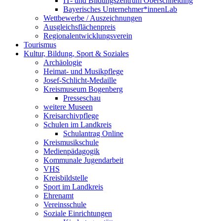
IT- und Bildungszentrum Oberschneiding
Bayerisches Unternehmer*innenLab
Wettbewerbe / Auszeichnungen
Ausgleichsflächenpreis
Regionalentwicklungsverein
Tourismus
Kultur, Bildung, Sport & Soziales
Archäologie
Heimat- und Musikpflege
Josef-Schlicht-Medaille
Kreismuseum Bogenberg
Presseschau
weitere Museen
Kreisarchivpflege
Schulen im Landkreis
Schulantrag Online
Kreismusikschule
Medienpädagogik
Kommunale Jugendarbeit
VHS
Kreisbildstelle
Sport im Landkreis
Ehrenamt
Vereinsschule
Soziale Einrichtungen