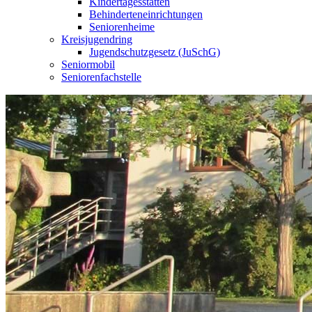
Kindertagesstätten
Behinderteneinrichtungen
Seniorenheime
Kreisjugendring
Jugendschutzgesetz (JuSchG)
Seniormobil
Seniorenfachstelle