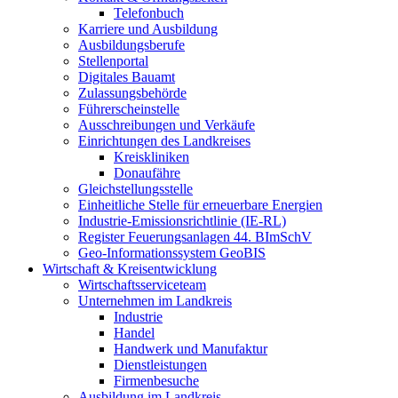
Telefonbuch
Karriere und Ausbildung
Ausbildungsberufe
Stellenportal
Digitales Bauamt
Zulassungsbehörde
Führerscheinstelle
Ausschreibungen und Verkäufe
Einrichtungen des Landkreises
Kreiskliniken
Donaufähre
Gleichstellungsstelle
Einheitliche Stelle für erneuerbare Energien
Industrie-Emissionsrichtlinie (IE-RL)
Register Feuerungsanlagen 44. BImSchV
Geo-Informationssystem GeoBIS
Wirtschaft & Kreisentwicklung
Wirtschaftsserviceteam
Unternehmen im Landkreis
Industrie
Handel
Handwerk und Manufaktur
Dienstleistungen
Firmenbesuche
Ausbildung im Landkreis