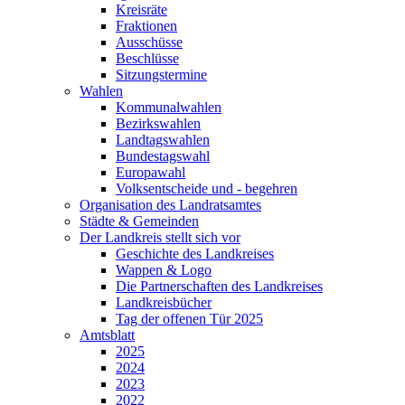
Kreisräte
Fraktionen
Ausschüsse
Beschlüsse
Sitzungstermine
Wahlen
Kommunalwahlen
Bezirkswahlen
Landtagswahlen
Bundestagswahl
Europawahl
Volksentscheide und - begehren
Organisation des Landratsamtes
Städte & Gemeinden
Der Landkreis stellt sich vor
Geschichte des Landkreises
Wappen & Logo
Die Partnerschaften des Landkreises
Landkreisbücher
Tag der offenen Tür 2025
Amtsblatt
2025
2024
2023
2022