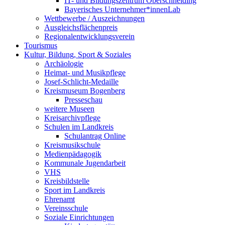
IT- und Bildungszentrum Oberschneiding
Bayerisches Unternehmer*innenLab
Wettbewerbe / Auszeichnungen
Ausgleichsflächenpreis
Regionalentwicklungsverein
Tourismus
Kultur, Bildung, Sport & Soziales
Archäologie
Heimat- und Musikpflege
Josef-Schlicht-Medaille
Kreismuseum Bogenberg
Presseschau
weitere Museen
Kreisarchivpflege
Schulen im Landkreis
Schulantrag Online
Kreismusikschule
Medienpädagogik
Kommunale Jugendarbeit
VHS
Kreisbildstelle
Sport im Landkreis
Ehrenamt
Vereinsschule
Soziale Einrichtungen