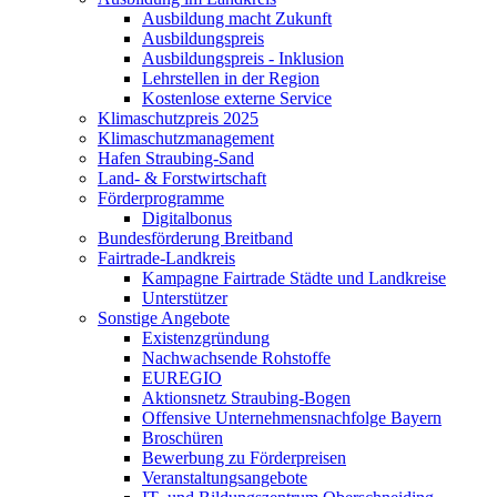
Ausbildung macht Zukunft
Ausbildungspreis
Ausbildungspreis - Inklusion
Lehrstellen in der Region
Kostenlose externe Service
Klimaschutzpreis 2025
Klimaschutzmanagement
Hafen Straubing-Sand
Land- & Forstwirtschaft
Förderprogramme
Digitalbonus
Bundesförderung Breitband
Fairtrade-Landkreis
Kampagne Fairtrade Städte und Landkreise
Unterstützer
Sonstige Angebote
Existenzgründung
Nachwachsende Rohstoffe
EUREGIO
Aktionsnetz Straubing-Bogen
Offensive Unternehmensnachfolge Bayern
Broschüren
Bewerbung zu Förderpreisen
Veranstaltungsangebote