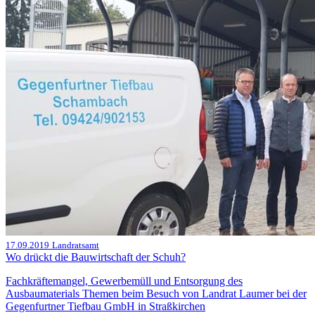
17.09.2019
Landratsamt
Wo drückt die Bauwirtschaft der Schuh?
Fachkräftemangel, Gewerbemüll und Entsorgung des
Ausbaumaterials Themen beim Besuch von Landrat Laumer bei der
Gegenfurtner Tiefbau GmbH in Straßkirchen