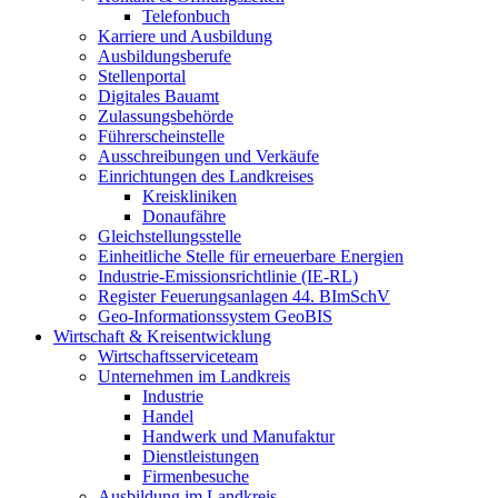
Telefonbuch
Karriere und Ausbildung
Ausbildungsberufe
Stellenportal
Digitales Bauamt
Zulassungsbehörde
Führerscheinstelle
Ausschreibungen und Verkäufe
Einrichtungen des Landkreises
Kreiskliniken
Donaufähre
Gleichstellungsstelle
Einheitliche Stelle für erneuerbare Energien
Industrie-Emissionsrichtlinie (IE-RL)
Register Feuerungsanlagen 44. BImSchV
Geo-Informationssystem GeoBIS
Wirtschaft & Kreisentwicklung
Wirtschaftsserviceteam
Unternehmen im Landkreis
Industrie
Handel
Handwerk und Manufaktur
Dienstleistungen
Firmenbesuche
Ausbildung im Landkreis