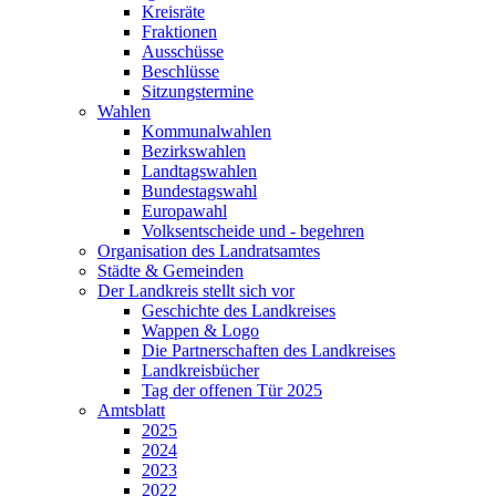
Kreisräte
Fraktionen
Ausschüsse
Beschlüsse
Sitzungstermine
Wahlen
Kommunalwahlen
Bezirkswahlen
Landtagswahlen
Bundestagswahl
Europawahl
Volksentscheide und - begehren
Organisation des Landratsamtes
Städte & Gemeinden
Der Landkreis stellt sich vor
Geschichte des Landkreises
Wappen & Logo
Die Partnerschaften des Landkreises
Landkreisbücher
Tag der offenen Tür 2025
Amtsblatt
2025
2024
2023
2022