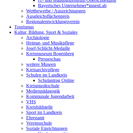
IT- und Bildungszentrum Oberschneiding
Bayerisches Unternehmer*innenLab
Wettbewerbe / Auszeichnungen
Ausgleichsflächenpreis
Regionalentwicklungsverein
Tourismus
Kultur, Bildung, Sport & Soziales
Archäologie
Heimat- und Musikpflege
Josef-Schlicht-Medaille
Kreismuseum Bogenberg
Presseschau
weitere Museen
Kreisarchivpflege
Schulen im Landkreis
Schulantrag Online
Kreismusikschule
Medienpädagogik
Kommunale Jugendarbeit
VHS
Kreisbildstelle
Sport im Landkreis
Ehrenamt
Vereinsschule
Soziale Einrichtungen