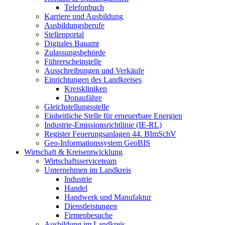
Telefonbuch
Karriere und Ausbildung
Ausbildungsberufe
Stellenportal
Digitales Bauamt
Zulassungsbehörde
Führerscheinstelle
Ausschreibungen und Verkäufe
Einrichtungen des Landkreises
Kreiskliniken
Donaufähre
Gleichstellungsstelle
Einheitliche Stelle für erneuerbare Energien
Industrie-Emissionsrichtlinie (IE-RL)
Register Feuerungsanlagen 44. BImSchV
Geo-Informationssystem GeoBIS
Wirtschaft & Kreisentwicklung
Wirtschaftsserviceteam
Unternehmen im Landkreis
Industrie
Handel
Handwerk und Manufaktur
Dienstleistungen
Firmenbesuche
Ausbildung im Landkreis