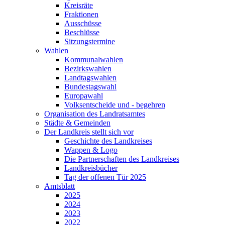
Kreisräte
Fraktionen
Ausschüsse
Beschlüsse
Sitzungstermine
Wahlen
Kommunalwahlen
Bezirkswahlen
Landtagswahlen
Bundestagswahl
Europawahl
Volksentscheide und - begehren
Organisation des Landratsamtes
Städte & Gemeinden
Der Landkreis stellt sich vor
Geschichte des Landkreises
Wappen & Logo
Die Partnerschaften des Landkreises
Landkreisbücher
Tag der offenen Tür 2025
Amtsblatt
2025
2024
2023
2022