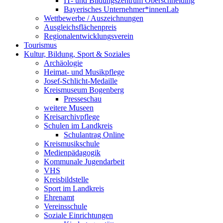
IT- und Bildungszentrum Oberschneiding
Bayerisches Unternehmer*innenLab
Wettbewerbe / Auszeichnungen
Ausgleichsflächenpreis
Regionalentwicklungsverein
Tourismus
Kultur, Bildung, Sport & Soziales
Archäologie
Heimat- und Musikpflege
Josef-Schlicht-Medaille
Kreismuseum Bogenberg
Presseschau
weitere Museen
Kreisarchivpflege
Schulen im Landkreis
Schulantrag Online
Kreismusikschule
Medienpädagogik
Kommunale Jugendarbeit
VHS
Kreisbildstelle
Sport im Landkreis
Ehrenamt
Vereinsschule
Soziale Einrichtungen