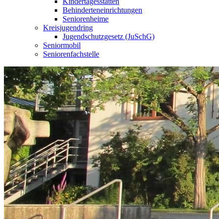
Kindertagesstätten
Behinderteneinrichtungen
Seniorenheime
Kreisjugendring
Jugendschutzgesetz (JuSchG)
Seniormobil
Seniorenfachstelle