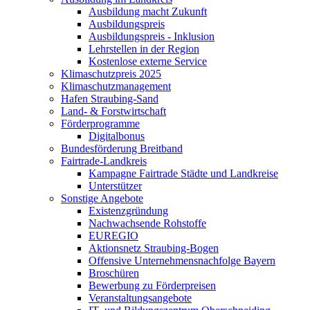
Ausbildung macht Zukunft
Ausbildungspreis
Ausbildungspreis - Inklusion
Lehrstellen in der Region
Kostenlose externe Service
Klimaschutzpreis 2025
Klimaschutzmanagement
Hafen Straubing-Sand
Land- & Forstwirtschaft
Förderprogramme
Digitalbonus
Bundesförderung Breitband
Fairtrade-Landkreis
Kampagne Fairtrade Städte und Landkreise
Unterstützer
Sonstige Angebote
Existenzgründung
Nachwachsende Rohstoffe
EUREGIO
Aktionsnetz Straubing-Bogen
Offensive Unternehmensnachfolge Bayern
Broschüren
Bewerbung zu Förderpreisen
Veranstaltungsangebote