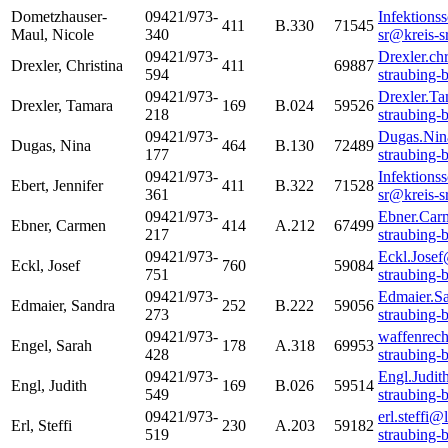
Dometzhauser-
09421/973-
Infektions
411
B.330
71545
Maul
,
Nicole
340
sr@kreis-s
09421/973-
Drexler.ch
Drexler
,
Christina
411
69887
594
straubing-
09421/973-
Drexler.Ta
Drexler
,
Tamara
169
B.024
59526
218
straubing-
09421/973-
Dugas.Nin
Dugas
,
Nina
464
B.130
72489
177
straubing-
09421/973-
Infektions
Ebert
,
Jennifer
411
B.322
71528
361
sr@kreis-s
09421/973-
Ebner.Car
Ebner
,
Carmen
414
A.212
67499
217
straubing-
09421/973-
Eckl.Josef
Eckl
,
Josef
760
59084
751
straubing-
09421/973-
Edmaier.S
Edmaier
,
Sandra
252
B.222
59056
273
straubing-
09421/973-
waffenrech
Engel
,
Sarah
178
A.318
69953
428
straubing-
09421/973-
Engl.Judit
Engl
,
Judith
169
B.026
59514
549
straubing-
09421/973-
erl.steffi@
Erl
,
Steffi
230
A.203
59182
519
straubing-