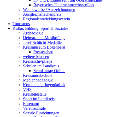
IT- und Bildungszentrum Oberschneiding
Bayerisches Unternehmer*innenLab
Wettbewerbe / Auszeichnungen
Ausgleichsflächenpreis
Regionalentwicklungsverein
Tourismus
Kultur, Bildung, Sport & Soziales
Archäologie
Heimat- und Musikpflege
Josef-Schlicht-Medaille
Kreismuseum Bogenberg
Presseschau
weitere Museen
Kreisarchivpflege
Schulen im Landkreis
Schulantrag Online
Kreismusikschule
Medienpädagogik
Kommunale Jugendarbeit
VHS
Kreisbildstelle
Sport im Landkreis
Ehrenamt
Vereinsschule
Soziale Einrichtungen