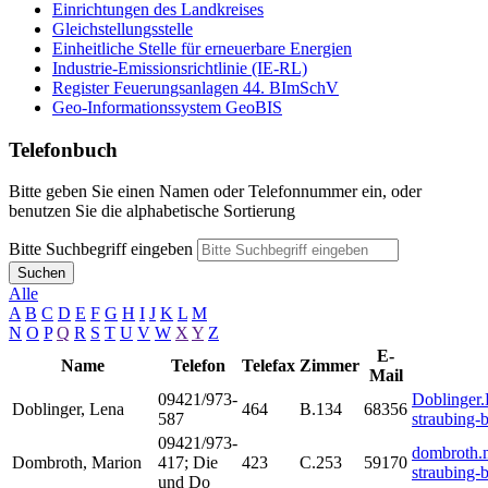
Einrichtungen des Landkreises
Gleichstellungsstelle
Einheitliche Stelle für erneuerbare Energien
Industrie-Emissionsrichtlinie (IE-RL)
Register Feuerungsanlagen 44. BImSchV
Geo-Informationssystem GeoBIS
Telefonbuch
Bitte geben Sie einen Namen oder Telefonnummer ein, oder
benutzen Sie die alphabetische Sortierung
Bitte Suchbegriff eingeben
Suchen
Alle
A
B
C
D
E
F
G
H
I
J
K
L
M
N
O
P
Q
R
S
T
U
V
W
X
Y
Z
E-
Name
Telefon
Telefax
Zimmer
Mail
09421/973-
Doblinger
Doblinger
,
Lena
464
B.134
68356
587
straubing-
09421/973-
dombroth.
Dombroth
,
Marion
417; Die
423
C.253
59170
straubing-
und Do