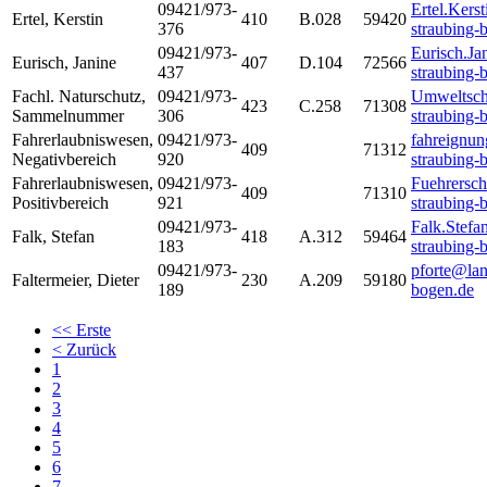
09421/973-
Ertel.Kers
Ertel
,
Kerstin
410
B.028
59420
376
straubing-
09421/973-
Eurisch.Ja
Eurisch
,
Janine
407
D.104
72566
437
straubing-
Fachl. Naturschutz
,
09421/973-
Umweltsch
423
C.258
71308
Sammelnummer
306
straubing-
Fahrerlaubniswesen
,
09421/973-
fahreignun
409
71312
Negativbereich
920
straubing-
Fahrerlaubniswesen
,
09421/973-
Fuehrersch
409
71310
Positivbereich
921
straubing-
09421/973-
Falk.Stefa
Falk
,
Stefan
418
A.312
59464
183
straubing-
09421/973-
pforte@lan
Faltermeier
,
Dieter
230
A.209
59180
189
bogen.de
<<
Erste
<
Zurück
1
2
3
4
5
6
7