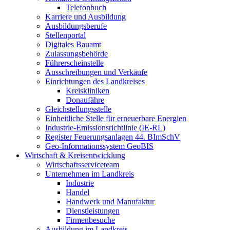
Telefonbuch
Karriere und Ausbildung
Ausbildungsberufe
Stellenportal
Digitales Bauamt
Zulassungsbehörde
Führerscheinstelle
Ausschreibungen und Verkäufe
Einrichtungen des Landkreises
Kreiskliniken
Donaufähre
Gleichstellungsstelle
Einheitliche Stelle für erneuerbare Energien
Industrie-Emissionsrichtlinie (IE-RL)
Register Feuerungsanlagen 44. BImSchV
Geo-Informationssystem GeoBIS
Wirtschaft & Kreisentwicklung
Wirtschaftsserviceteam
Unternehmen im Landkreis
Industrie
Handel
Handwerk und Manufaktur
Dienstleistungen
Firmenbesuche
Ausbildung im Landkreis