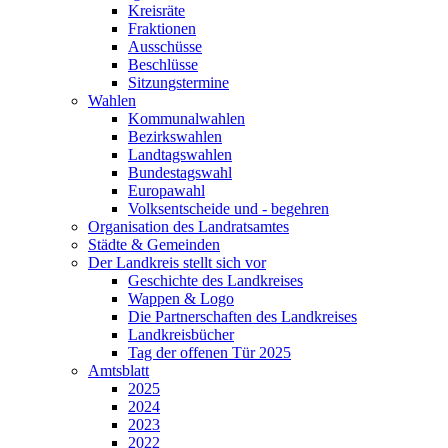
Kreisräte
Fraktionen
Ausschüsse
Beschlüsse
Sitzungstermine
Wahlen
Kommunalwahlen
Bezirkswahlen
Landtagswahlen
Bundestagswahl
Europawahl
Volksentscheide und - begehren
Organisation des Landratsamtes
Städte & Gemeinden
Der Landkreis stellt sich vor
Geschichte des Landkreises
Wappen & Logo
Die Partnerschaften des Landkreises
Landkreisbücher
Tag der offenen Tür 2025
Amtsblatt
2025
2024
2023
2022