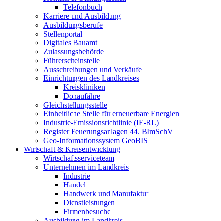
Telefonbuch
Karriere und Ausbildung
Ausbildungsberufe
Stellenportal
Digitales Bauamt
Zulassungsbehörde
Führerscheinstelle
Ausschreibungen und Verkäufe
Einrichtungen des Landkreises
Kreiskliniken
Donaufähre
Gleichstellungsstelle
Einheitliche Stelle für erneuerbare Energien
Industrie-Emissionsrichtlinie (IE-RL)
Register Feuerungsanlagen 44. BImSchV
Geo-Informationssystem GeoBIS
Wirtschaft & Kreisentwicklung
Wirtschaftsserviceteam
Unternehmen im Landkreis
Industrie
Handel
Handwerk und Manufaktur
Dienstleistungen
Firmenbesuche
Ausbildung im Landkreis