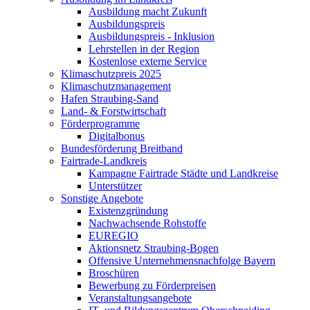
Ausbildung macht Zukunft
Ausbildungspreis
Ausbildungspreis - Inklusion
Lehrstellen in der Region
Kostenlose externe Service
Klimaschutzpreis 2025
Klimaschutzmanagement
Hafen Straubing-Sand
Land- & Forstwirtschaft
Förderprogramme
Digitalbonus
Bundesförderung Breitband
Fairtrade-Landkreis
Kampagne Fairtrade Städte und Landkreise
Unterstützer
Sonstige Angebote
Existenzgründung
Nachwachsende Rohstoffe
EUREGIO
Aktionsnetz Straubing-Bogen
Offensive Unternehmensnachfolge Bayern
Broschüren
Bewerbung zu Förderpreisen
Veranstaltungsangebote