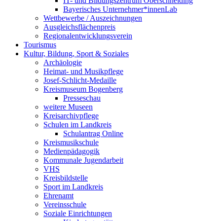
IT- und Bildungszentrum Oberschneiding
Bayerisches Unternehmer*innenLab
Wettbewerbe / Auszeichnungen
Ausgleichsflächenpreis
Regionalentwicklungsverein
Tourismus
Kultur, Bildung, Sport & Soziales
Archäologie
Heimat- und Musikpflege
Josef-Schlicht-Medaille
Kreismuseum Bogenberg
Presseschau
weitere Museen
Kreisarchivpflege
Schulen im Landkreis
Schulantrag Online
Kreismusikschule
Medienpädagogik
Kommunale Jugendarbeit
VHS
Kreisbildstelle
Sport im Landkreis
Ehrenamt
Vereinsschule
Soziale Einrichtungen