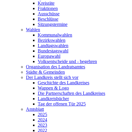
Kreisräte
Fraktionen
Ausschüsse
Beschlüsse
Sitzungstermine
Wahlen
Kommunalwahlen
Bezirkswahlen
Landtagswahlen
Bundestagswahl
Europawahl
Volksentscheide und - begehren
Organisation des Landratsamtes
Städte & Gemeinden
Der Landkreis stellt sich vor
Geschichte des Landkreises
Wappen & Logo
Die Partnerschaften des Landkreises
Landkreisbücher
Tag der offenen Tür 2025
Amtsblatt
2025
2024
2023
2022