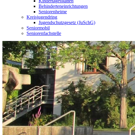
Kindertagesstätten
Behinderteneinrichtungen
Seniorenheime
Kreisjugendring
Jugendschutzgesetz (JuSchG)
Seniormobil
Seniorenfachstelle