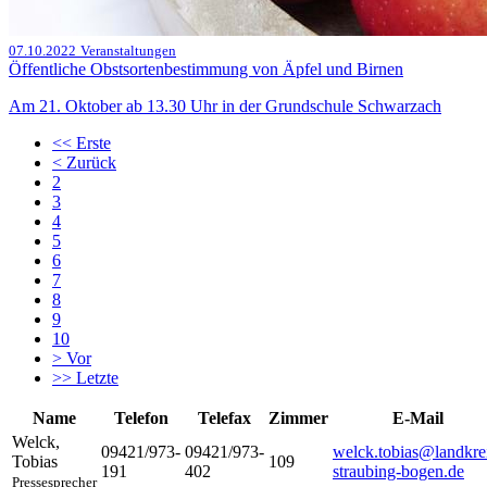
07.10.2022
Veranstaltungen
Öffentliche Obstsortenbestimmung von Äpfel und Birnen
Am 21. Oktober ab 13.30 Uhr in der Grundschule Schwarzach
<<
Erste
<
Zurück
2
3
4
5
6
7
8
9
10
>
Vor
>>
Letzte
Name
Telefon
Telefax
Zimmer
E-Mail
Welck
,
09421/973-
09421/973-
welck.tobias@landkre
Tobias
109
191
402
straubing-bogen.de
Pressesprecher