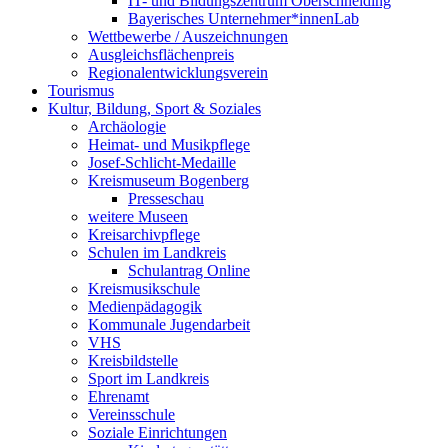
IT- und Bildungszentrum Oberschneiding
Bayerisches Unternehmer*innenLab
Wettbewerbe / Auszeichnungen
Ausgleichsflächenpreis
Regionalentwicklungsverein
Tourismus
Kultur, Bildung, Sport & Soziales
Archäologie
Heimat- und Musikpflege
Josef-Schlicht-Medaille
Kreismuseum Bogenberg
Presseschau
weitere Museen
Kreisarchivpflege
Schulen im Landkreis
Schulantrag Online
Kreismusikschule
Medienpädagogik
Kommunale Jugendarbeit
VHS
Kreisbildstelle
Sport im Landkreis
Ehrenamt
Vereinsschule
Soziale Einrichtungen