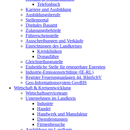
Telefonbuch
Karriere und Ausbildung
Ausbildungsberufe
Stellenportal
Digitales Bauamt
Zulassungsbehörde
Führerscheinstelle
Ausschreibungen und Verkäufe
Einrichtungen des Landkreises
Kreiskliniken
Donaufähre
Gleichstellungsstelle
Einheitliche Stelle für erneuerbare Energien
Industrie-Emissionsrichtlinie (IE-RL)
Register Feuerungsanlagen 44. BImSchV
Geo-Informationssystem GeoBIS
Wirtschaft & Kreisentwicklung
Wirtschaftsserviceteam
Unternehmen im Landkreis
Industrie
Handel
Handwerk und Manufaktur
Dienstleistungen
Firmenbesuche
Ausbildung im Landkreis