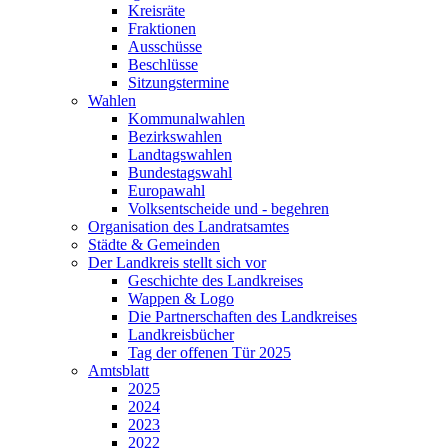
Kreisräte
Fraktionen
Ausschüsse
Beschlüsse
Sitzungstermine
Wahlen
Kommunalwahlen
Bezirkswahlen
Landtagswahlen
Bundestagswahl
Europawahl
Volksentscheide und - begehren
Organisation des Landratsamtes
Städte & Gemeinden
Der Landkreis stellt sich vor
Geschichte des Landkreises
Wappen & Logo
Die Partnerschaften des Landkreises
Landkreisbücher
Tag der offenen Tür 2025
Amtsblatt
2025
2024
2023
2022